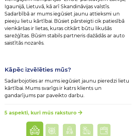
Igaunijā, Lietuvā, kā arī Skandināvijas valstīs.
Sadarbībā ar mums iegūsiet jaunu attieksmi un
pieeju lietu kārtībai. Būsiet pārsteigti cik patiesībā
vienkāršas ir lietas, kuras citkārt būtu likušās
sarežģītas. Būsim stabils partneris dažādās ar auto
saistītās nozarēs.
Kāpēc izvēlēties mūs?
Sadarbojoties ar mums iegūsiet jaunu pieredzi lietu
kārtībai. Mums svarīgs ir katrs klients un
gandarījums par paveikto darbu.
5 aspekti, kuri mūs raksturo