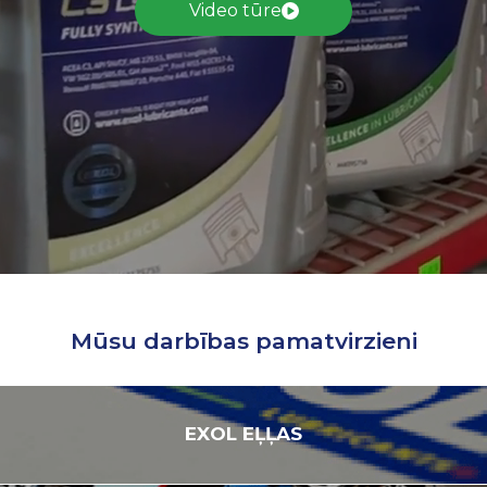
Video tūre
Mūsu darbības pamatvirzieni
EXOL
EĻĻAS