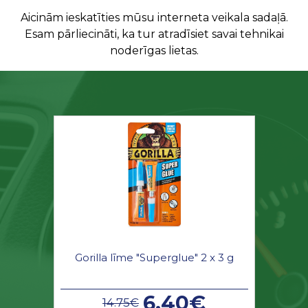
Aicinām ieskatīties mūsu interneta veikala sadaļā.
Esam pārliecināti, ka tur atradīsiet savai tehnikai
noderīgas lietas.
Gorilla līme "Superglue" 2 x 3 g
6.40€
14.75€