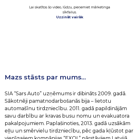
Lai skatītos šo video, lūdzu, pieņemiet mārketinga
sīkfailus.
Uzzināt vairāk
Mazs stāsts par mums…
SIA “Sars Auto” uzņēmums ir dibināts 2009. gadā.
Sākotnēji pamatnodarbošanās bija – lietotu
automašīnu tirdzniecību. 2011. gadā papildinājām
savu darbību ar kravas busu nomu un evakuatora
pakalpojumiem. Paplašinoties, 2013. gadā uzsākām
eļļu un smērvielu tirdzniecību, pēc gada kļūstot par
vienīgajiem kompānijas “EXOL” pārstāvjiem Latvijā,