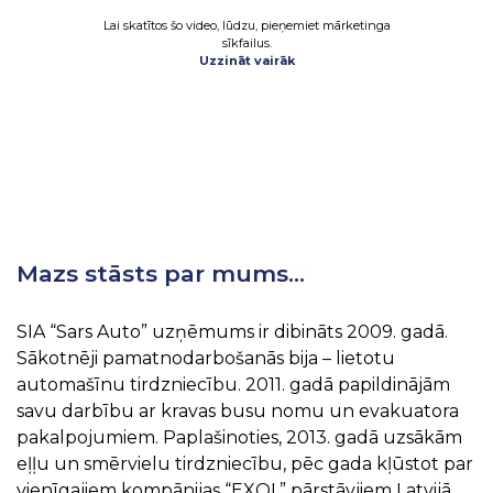
Lai skatītos šo video, lūdzu, pieņemiet mārketinga
sīkfailus.
Uzzināt vairāk
Mazs stāsts par mums…
SIA “Sars Auto” uzņēmums ir dibināts 2009. gadā.
Sākotnēji pamatnodarbošanās bija – lietotu
automašīnu tirdzniecību. 2011. gadā papildinājām
savu darbību ar kravas busu nomu un evakuatora
pakalpojumiem. Paplašinoties, 2013. gadā uzsākām
eļļu un smērvielu tirdzniecību, pēc gada kļūstot par
vienīgajiem kompānijas “EXOL” pārstāvjiem Latvijā,