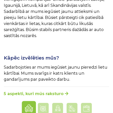
Igaunijā, Lietuvā, kā arī Skandināvijas valstīs.
Sadarbībā ar mums iegūsiet jaunu attieksmi un
pieeju lietu kārtībai. Būsiet pārsteigti cik patiesībā
vienkāršas ir lietas, kuras citkārt būtu likušās
sarežģītas. Būsim stabils partneris dažādās ar auto
saistītās nozarēs.
Kāpēc izvēlēties mūs?
Sadarbojoties ar mums iegūsiet jaunu pieredzi lietu
kārtībai. Mums svarīgs ir katrs klients un
gandarījums par paveikto darbu.
5 aspekti, kuri mūs raksturo