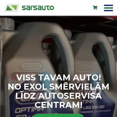
Exol eļļas
Autoserviss
Noma
Veikals
VISS TAVAM AUTO!
Jauni auto
NO EXOL SMĒRVIELĀM
Lietoti auto
LĪDZ AUTOSERVISA
Kontakti
CENTRAM!