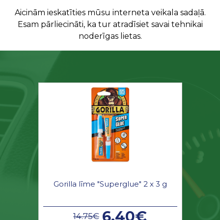
Aicinām ieskatīties mūsu interneta veikala sadaļā.
Esam pārliecināti, ka tur atradīsiet savai tehnikai
noderīgas lietas.
Gorilla līme "Superglue" 2 x 3 g
6.40€
14.75€