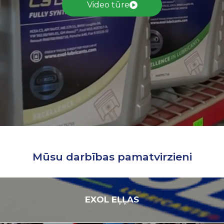
Video tūre
Mūsu darbības pamatvirzieni
EXOL
EĻĻAS