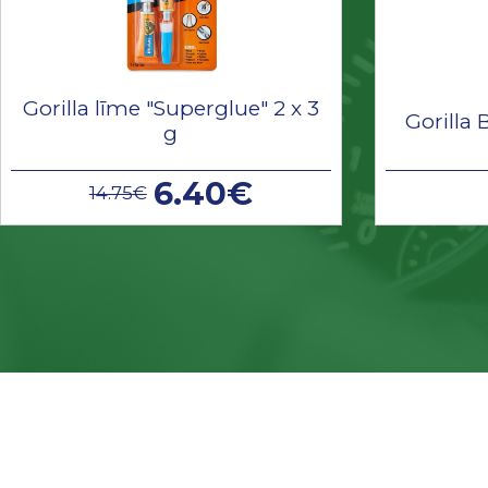
Gorilla līme "Superglue" 2 x 3
Gorilla 
g
6.40€
14.75€