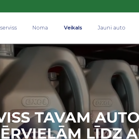
serviss
Noma
Veikals
Jauni auto
VISS TAVAM AUTO
ĒRVIELĀM LĪDZ 