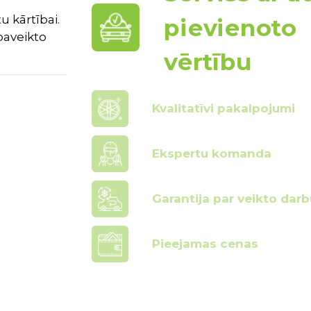
u kārtībai.
pievienoto
paveikto
vērtību
Kvalitatīvi pakalpojumi
Ekspertu komanda
Garantija par veikto darb
Pieejamas cenas