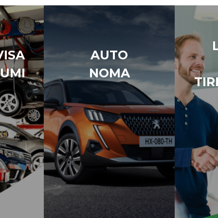
ISA
AUTO
UMI
NOMA
TIR