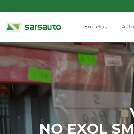
Exol eļļas
Auto
NO EXOL SM