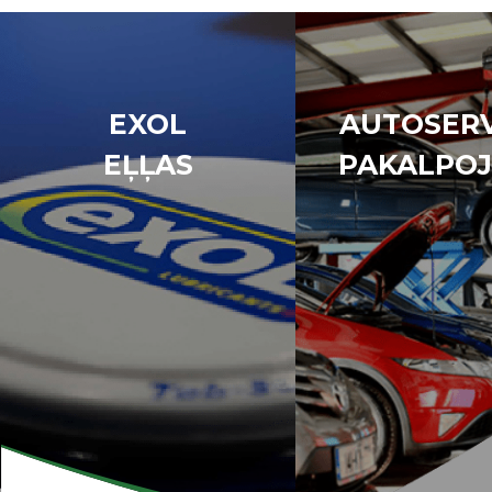
EXOL
AUTOSERV
EĻĻAS
PAKALPOJ