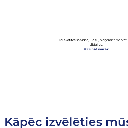
Lai skatītos šo video, lūdzu, pieņemiet mārket
sīkfailus.
Uzzināt vairāk
Kāpēc izvēlēties mū