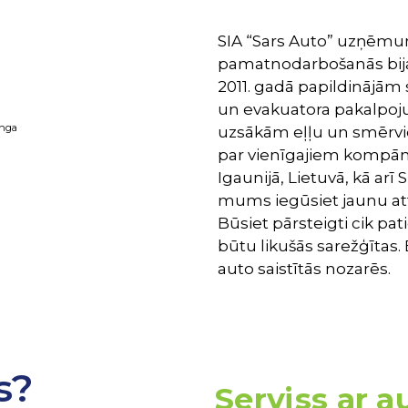
SIA “Sars Auto” uzņēmum
pamatnodarbošanās bija 
2011. gadā papildinājām
un evakuatora pakalpoju
inga
uzsākām eļļu un smērvie
par vienīgajiem kompānij
Igaunijā, Lietuvā, kā arī
mums iegūsiet jaunu atti
Būsiet pārsteigti cik pati
būtu likušās sarežģītas.
auto saistītās nozarēs.
s?
Serviss ar 