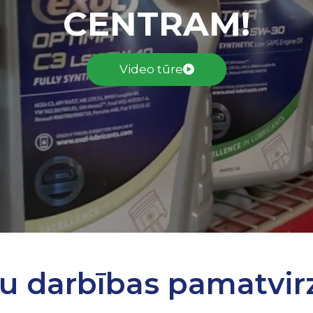
CENTRAM!
Video tūre
u darbības pamatvirz