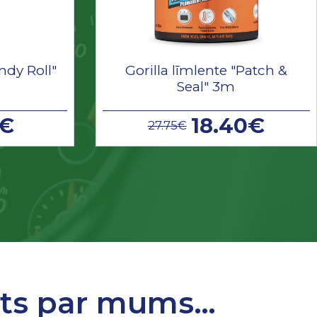
ndy Roll"
Gorilla līmlente "Patch &
Seal" 3m
9€
18.40€
27.75€
sts par mums…