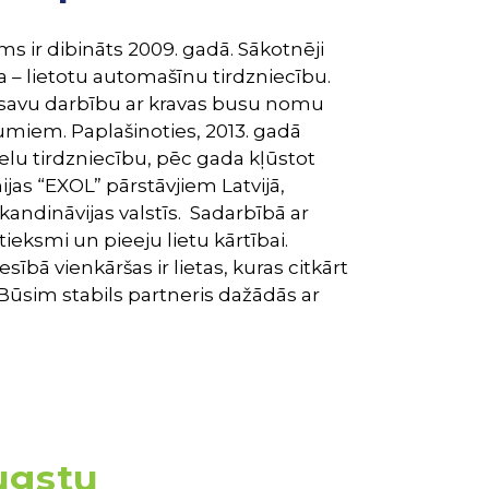
s ir dibināts 2009. gadā. Sākotnēji
– lietotu automašīnu tirdzniecību.
 savu darbību ar kravas busu nomu
miem. Paplašinoties, 2013. gadā
lu tirdzniecību, pēc gada kļūstot
as “EXOL” pārstāvjiem Latvijā,
 Skandināvijas valstīs. Sadarbībā ar
eksmi un pieeju lietu kārtībai.
esībā vienkāršas ir lietas, kuras citkārt
 Būsim stabils partneris dažādās ar
augstu