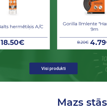
Gorilla līmlente "Ha
Balts hermētiķis A/C
9m
18.50€
4.7
8.20€
Visi produkti
Mazs stā