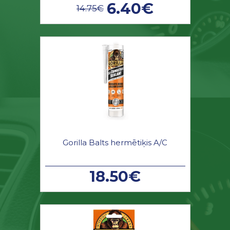
6.40€
14.75€
Gorilla Balts hermētiķis A/C
18.50€