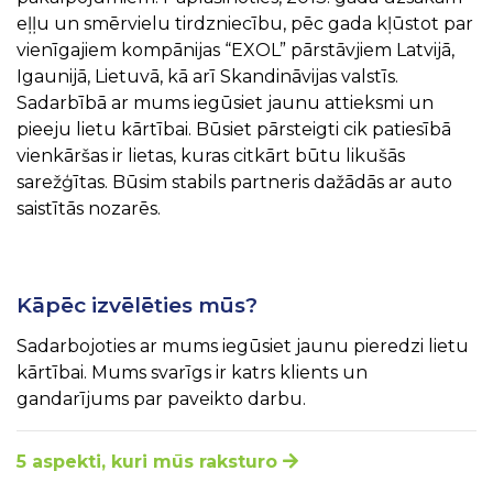
eļļu un smērvielu tirdzniecību, pēc gada kļūstot par
vienīgajiem kompānijas “EXOL” pārstāvjiem Latvijā,
Igaunijā, Lietuvā, kā arī Skandināvijas valstīs.
Sadarbībā ar mums iegūsiet jaunu attieksmi un
pieeju lietu kārtībai. Būsiet pārsteigti cik patiesībā
vienkāršas ir lietas, kuras citkārt būtu likušās
sarežģītas. Būsim stabils partneris dažādās ar auto
saistītās nozarēs.
Kāpēc izvēlēties mūs?
Sadarbojoties ar mums iegūsiet jaunu pieredzi lietu
kārtībai. Mums svarīgs ir katrs klients un
gandarījums par paveikto darbu.
5 aspekti, kuri mūs raksturo