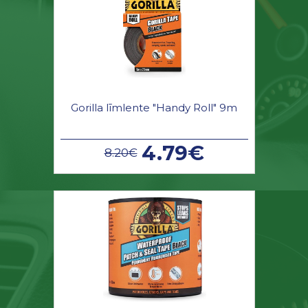
Gorilla līmlente "Handy Roll" 9m
4.79€
8.20€