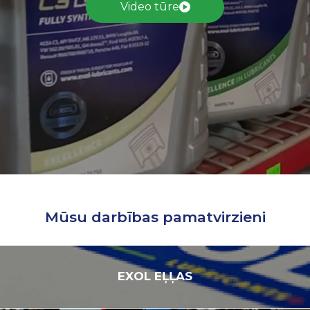
Video tūre
Mūsu darbības pamatvirzieni
EXOL
EĻĻAS