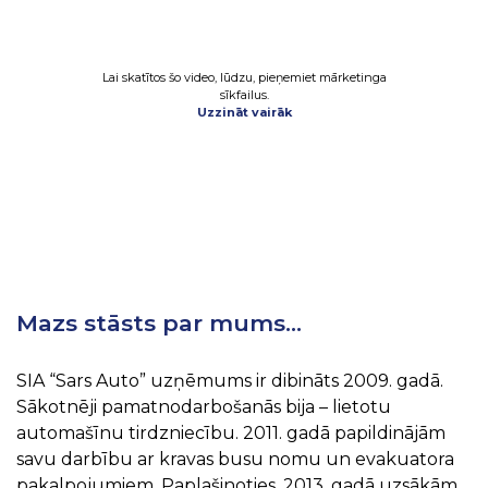
Lai skatītos šo video, lūdzu, pieņemiet mārketinga
sīkfailus.
Uzzināt vairāk
Mazs stāsts par mums…
SIA “Sars Auto” uzņēmums ir dibināts 2009. gadā.
Sākotnēji pamatnodarbošanās bija – lietotu
automašīnu tirdzniecību. 2011. gadā papildinājām
savu darbību ar kravas busu nomu un evakuatora
pakalpojumiem. Paplašinoties, 2013. gadā uzsākām