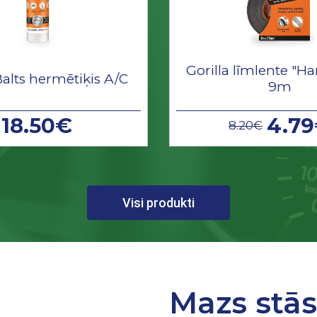
Gorilla līmlente "Ha
Balts hermētiķis A/C
9m
18.50€
4.7
8.20€
Visi produkti
Mazs stā