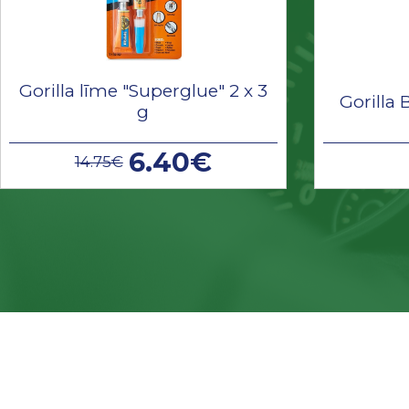
Gorilla līme "Superglue" 2 x 3
Gorilla 
g
6.40€
14.75€