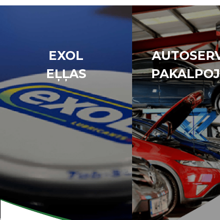
EXOL
AUTOSERV
EĻĻAS
PAKALPOJ