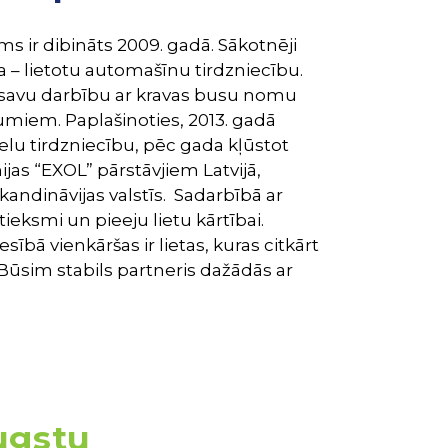
s ir dibināts 2009. gadā. Sākotnēji
– lietotu automašīnu tirdzniecību.
 savu darbību ar kravas busu nomu
miem. Paplašinoties, 2013. gadā
lu tirdzniecību, pēc gada kļūstot
as “EXOL” pārstāvjiem Latvijā,
 Skandināvijas valstīs. Sadarbībā ar
eksmi un pieeju lietu kārtībai.
esībā vienkāršas ir lietas, kuras citkārt
 Būsim stabils partneris dažādās ar
augstu