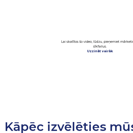
Lai skatītos šo video, lūdzu, pieņemiet mārket
sīkfailus.
Uzzināt vairāk
Kāpēc izvēlēties mū