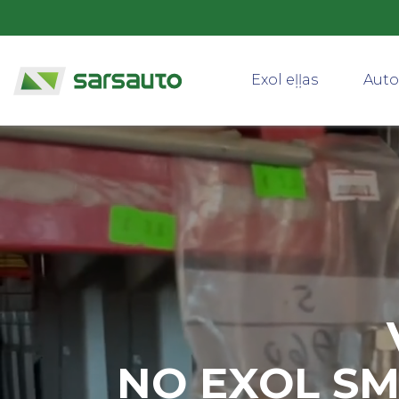
Exol eļļas
Auto
NO EXOL SM