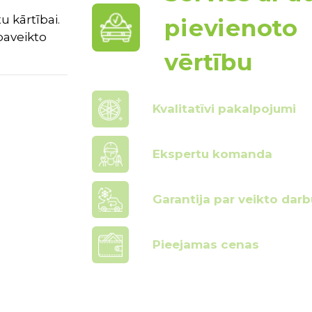
u kārtībai.
pievienoto
paveikto
vērtību
Kvalitatīvi pakalpojumi
Ekspertu komanda
Garantija par veikto darb
Pieejamas cenas