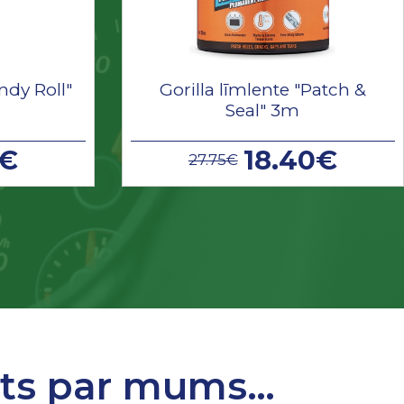
ndy Roll"
Gorilla līmlente "Patch &
Seal" 3m
9€
18.40€
27.75€
sts par mums…