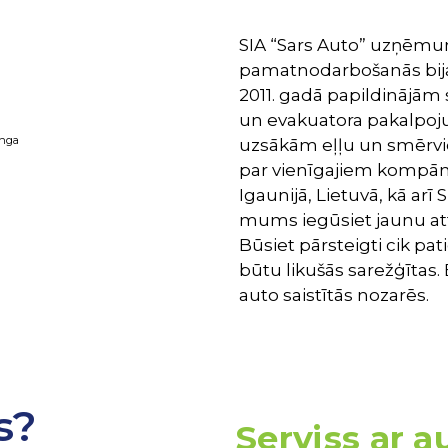
SIA “Sars Auto” uzņēmum
pamatnodarbošanās bija 
2011. gadā papildinājām
un evakuatora pakalpoju
inga
uzsākām eļļu un smērvie
par vienīgajiem kompānij
Igaunijā, Lietuvā, kā arī
mums iegūsiet jaunu atti
Būsiet pārsteigti cik pati
būtu likušās sarežģītas.
auto saistītās nozarēs.
s?
Serviss ar 