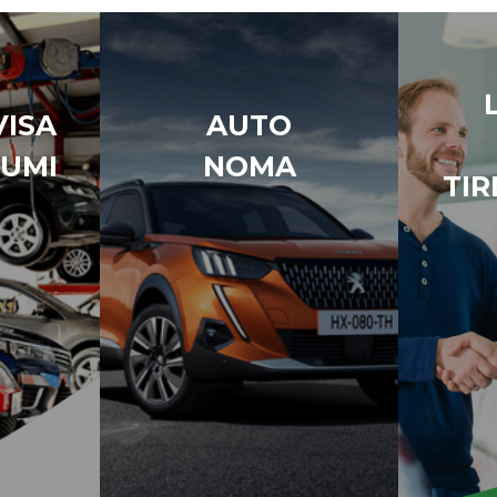
ISA
AUTO
UMI
NOMA
TIR