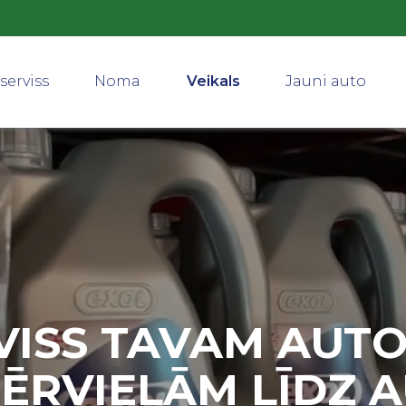
serviss
Noma
Veikals
Jauni auto
VISS TAVAM AUTO
ĒRVIELĀM LĪDZ 