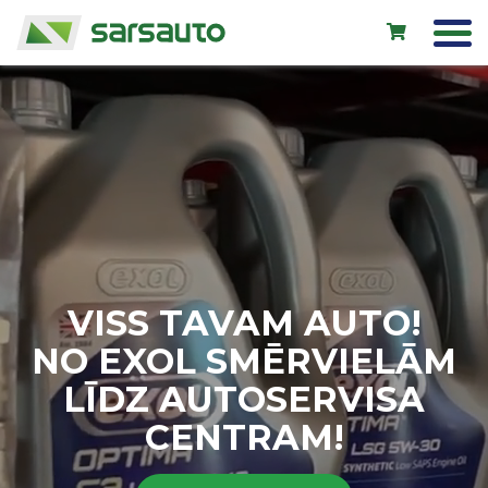
Exol eļļas
Autoserviss
Noma
Veikals
VISS TAVAM AUTO!
Jauni auto
NO EXOL SMĒRVIELĀM
Lietoti auto
LĪDZ AUTOSERVISA
Kontakti
CENTRAM!