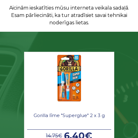
Aicinām ieskatīties mūsu interneta veikala sadaļā.
Esam pārliecināti, ka tur atradīsiet savai tehnikai
noderīgas lietas.
Gorilla līme "Superglue" 2 x 3 g
6.40€
14.75€