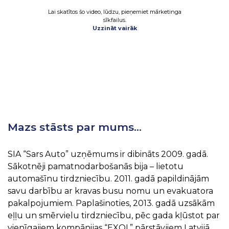
Lai skatītos šo video, lūdzu, pieņemiet mārketinga
sīkfailus.
Uzzināt vairāk
Mazs stāsts par mums…
SIA “Sars Auto” uzņēmums ir dibināts 2009. gadā.
Sākotnēji pamatnodarbošanās bija – lietotu
automašīnu tirdzniecību. 2011. gadā papildinājām
savu darbību ar kravas busu nomu un evakuatora
pakalpojumiem. Paplašinoties, 2013. gadā uzsākām
eļļu un smērvielu tirdzniecību, pēc gada kļūstot par
vienīgajiem kompānijas “EXOL” pārstāvjiem Latvijā,