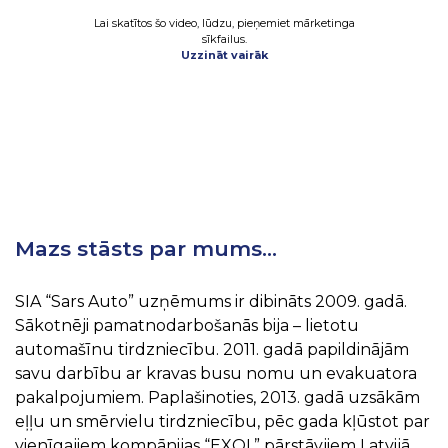
Lai skatītos šo video, lūdzu, pieņemiet mārketinga
sīkfailus.
Uzzināt vairāk
Mazs stāsts par mums…
SIA “Sars Auto” uzņēmums ir dibināts 2009. gadā.
Sākotnēji pamatnodarbošanās bija – lietotu
automašīnu tirdzniecību. 2011. gadā papildinājām
savu darbību ar kravas busu nomu un evakuatora
pakalpojumiem. Paplašinoties, 2013. gadā uzsākām
eļļu un smērvielu tirdzniecību, pēc gada kļūstot par
vienīgajiem kompānijas “EXOL” pārstāvjiem Latvijā,