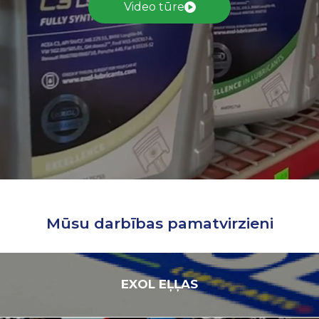
Video tūre
Mūsu darbības pamatvirzieni
EXOL
EĻĻAS