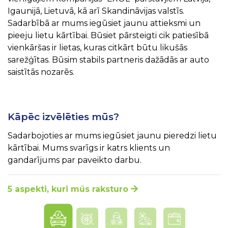
Igaunijā, Lietuvā, kā arī Skandināvijas valstīs.
Sadarbībā ar mums iegūsiet jaunu attieksmi un
pieeju lietu kārtībai. Būsiet pārsteigti cik patiesībā
vienkāršas ir lietas, kuras citkārt būtu likušās
sarežģītas. Būsim stabils partneris dažādās ar auto
saistītās nozarēs.
Kāpēc izvēlēties mūs?
Sadarbojoties ar mums iegūsiet jaunu pieredzi lietu
kārtībai. Mums svarīgs ir katrs klients un
gandarījums par paveikto darbu.
5 aspekti, kuri mūs raksturo