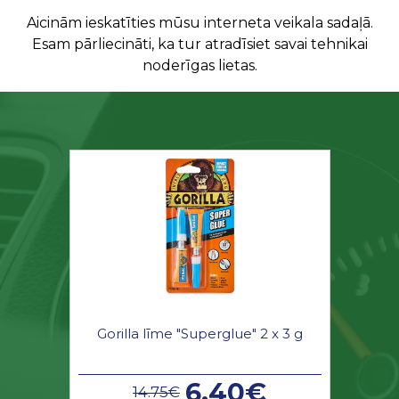
Aicinām ieskatīties mūsu interneta veikala sadaļā.
Esam pārliecināti, ka tur atradīsiet savai tehnikai
noderīgas lietas.
Gorilla līme "Superglue" 2 x 3 g
6.40€
14.75€