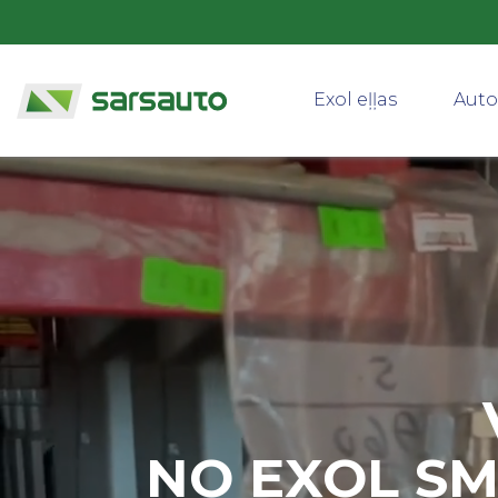
Exol eļļas
Auto
NO EXOL SM