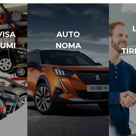
ISA
AUTO
UMI
NOMA
TIR