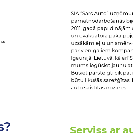
SIA “Sars Auto” uzņēmum
pamatnodarbošanās bija 
2011. gadā papildinājām
un evakuatora pakalpoju
inga
uzsākām eļļu un smērvie
par vienīgajiem kompānij
Igaunijā, Lietuvā, kā arī
mums iegūsiet jaunu atti
Būsiet pārsteigti cik pati
būtu likušās sarežģītas.
auto saistītās nozarēs.
s?
Serviss ar 