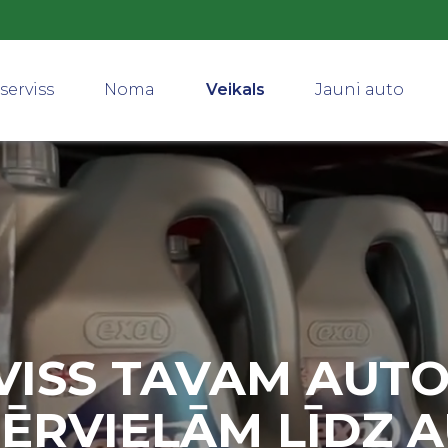
serviss
Noma
Veikals
Jauni auto
VISS TAVAM AUTO
ĒRVIELĀM LĪDZ 