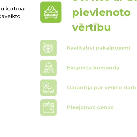
u kārtībai.
pievienoto
paveikto
vērtību
Kvalitatīvi pakalpojumi
Ekspertu komanda
Garantija par veikto darb
Pieejamas cenas