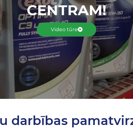
CENTRAM!
Video tūre
u darbības pamatvirz