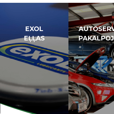
EXOL
AUTOSERV
EĻĻAS
PAKALPOJ