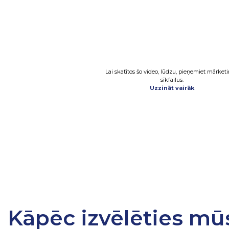
Lai skatītos šo video, lūdzu, pieņemiet mārket
sīkfailus.
Uzzināt vairāk
Kāpēc izvēlēties mū