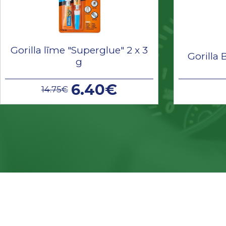
Gorilla līme "Superglue" 2 x 3
Gorilla 
g
6.40€
14.75€