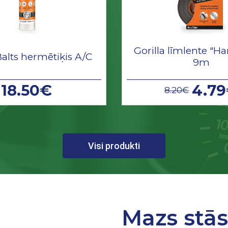
Gorilla līmlente "Ha
Balts hermētiķis A/C
9m
18.50€
4.7
8.20€
Visi produkti
Mazs stā