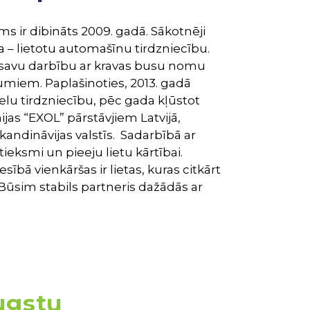
s ir dibināts 2009. gadā. Sākotnēji
– lietotu automašīnu tirdzniecību.
 savu darbību ar kravas busu nomu
miem. Paplašinoties, 2013. gadā
lu tirdzniecību, pēc gada kļūstot
as “EXOL” pārstāvjiem Latvijā,
 Skandināvijas valstīs. Sadarbībā ar
eksmi un pieeju lietu kārtībai.
esībā vienkāršas ir lietas, kuras citkārt
 Būsim stabils partneris dažādās ar
augstu