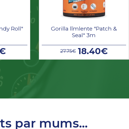
ndy Roll"
Gorilla līmlente "Patch &
Seal" 3m
9€
18.40€
27.75€
sts par mums…