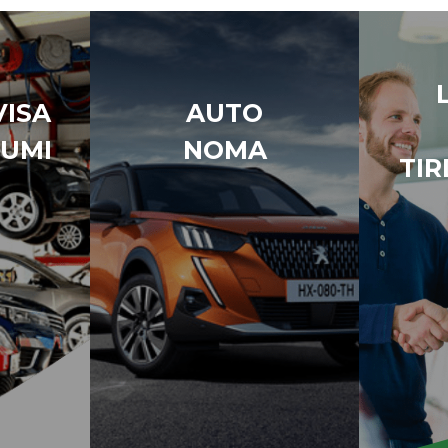
ISA
AUTO
UMI
NOMA
TIR