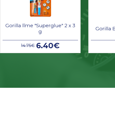
Gorilla līme "Superglue" 2 x 3
Gorilla 
g
6.40€
14.75€