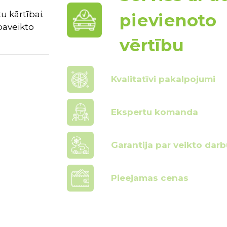
u kārtībai.
pievienoto
paveikto
vērtību
Kvalitatīvi pakalpojumi
Ekspertu komanda
Garantija par veikto darb
Pieejamas cenas