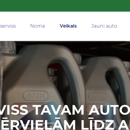
serviss
Noma
Veikals
Jauni auto
VISS TAVAM AUTO
ĒRVIELĀM LĪDZ 