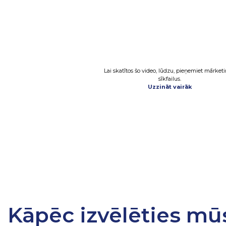
Lai skatītos šo video, lūdzu, pieņemiet mārket
sīkfailus.
Uzzināt vairāk
Kāpēc izvēlēties mū