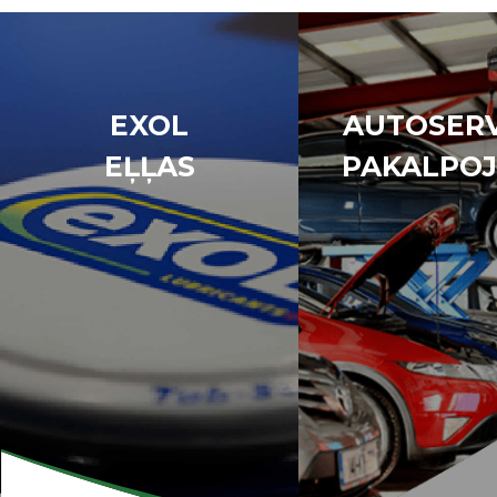
EXOL
AUTOSERV
EĻĻAS
PAKALPOJ