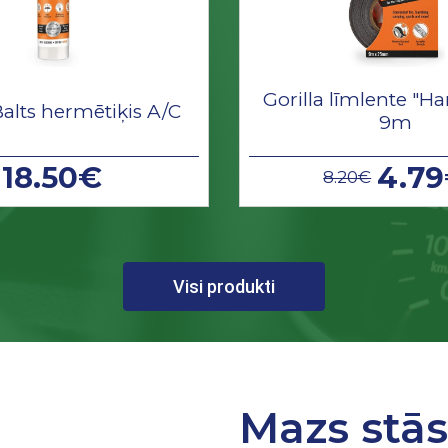
Gorilla līmlente "Ha
Balts hermētiķis A/C
9m
18.50€
4.7
8.20€
Visi produkti
Mazs stā