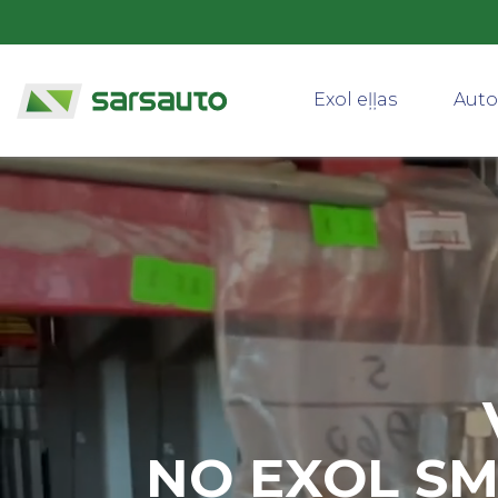
Exol eļļas
Auto
NO EXOL SM