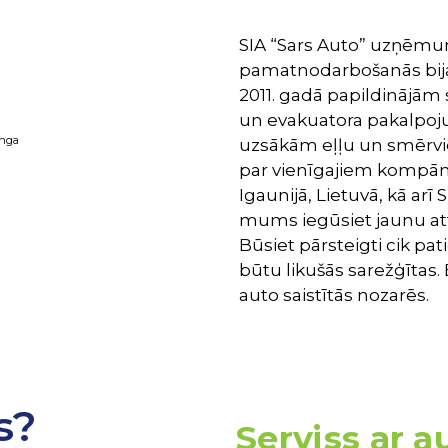
SIA “Sars Auto” uzņēmum
pamatnodarbošanās bija 
2011. gadā papildinājām
un evakuatora pakalpoju
inga
uzsākām eļļu un smērvie
par vienīgajiem kompānij
Igaunijā, Lietuvā, kā arī
mums iegūsiet jaunu atti
Būsiet pārsteigti cik pati
būtu likušās sarežģītas.
auto saistītās nozarēs.
s?
Serviss ar 