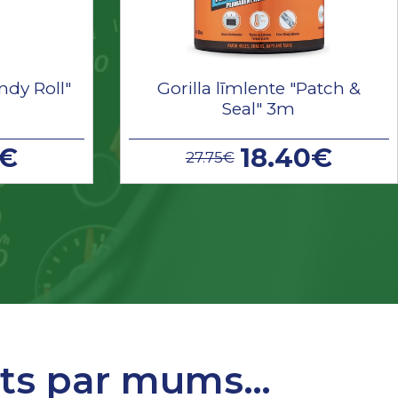
ndy Roll"
Gorilla līmlente "Patch &
Seal" 3m
9€
18.40€
27.75€
sts par mums…