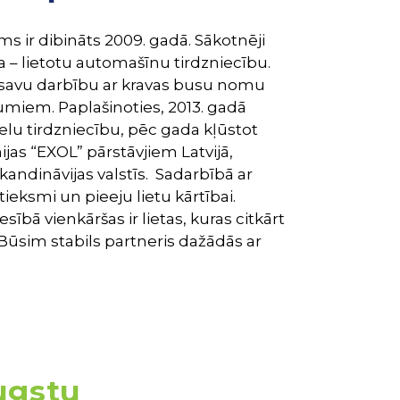
s ir dibināts 2009. gadā. Sākotnēji
– lietotu automašīnu tirdzniecību.
 savu darbību ar kravas busu nomu
miem. Paplašinoties, 2013. gadā
lu tirdzniecību, pēc gada kļūstot
as “EXOL” pārstāvjiem Latvijā,
 Skandināvijas valstīs. Sadarbībā ar
eksmi un pieeju lietu kārtībai.
esībā vienkāršas ir lietas, kuras citkārt
 Būsim stabils partneris dažādās ar
augstu