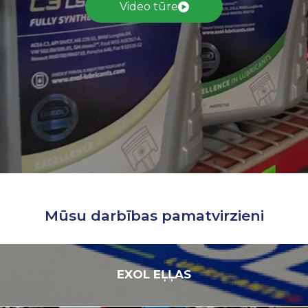
Video tūre
Mūsu darbības pamatvirzieni
EXOL
EĻĻAS