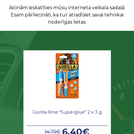
Aicinām ieskatīties mūsu interneta veikala sadaļā.
Esam pārliecināti, ka tur atradīsiet savai tehnikai
noderīgas lietas.
Gorilla līme "Superglue" 2 x 3 g
6.40€
14.75€