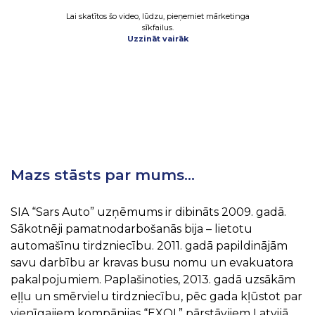
Lai skatītos šo video, lūdzu, pieņemiet mārketinga
sīkfailus.
Uzzināt vairāk
Mazs stāsts par mums…
SIA “Sars Auto” uzņēmums ir dibināts 2009. gadā.
Sākotnēji pamatnodarbošanās bija – lietotu
automašīnu tirdzniecību. 2011. gadā papildinājām
savu darbību ar kravas busu nomu un evakuatora
pakalpojumiem. Paplašinoties, 2013. gadā uzsākām
eļļu un smērvielu tirdzniecību, pēc gada kļūstot par
vienīgajiem kompānijas “EXOL” pārstāvjiem Latvijā,