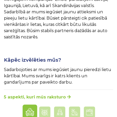
Igaunijā, Lietuvā, kā arī Skandināvijas valstīs.
Sadarbībā ar mums iegūsiet jaunu attieksmi un
pieeju lietu kārtībai. Būsiet pārsteigti cik patiesībā
vienkāršas ir lietas, kuras citkārt būtu likušās
sarežģītas. Būsim stabils partneris dažādās ar auto
saistītās nozarēs.
Kāpēc izvēlēties mūs?
Sadarbojoties ar mums iegūsiet jaunu pieredzi lietu
kārtībai. Mums svarīgs ir katrs klients un
gandarījums par paveikto darbu.
5 aspekti, kuri mūs raksturo