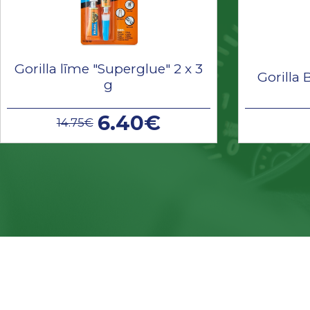
Gorilla līme "Superglue" 2 x 3
Gorilla 
g
6.40€
14.75€