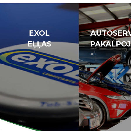
EXOL
AUTOSERV
EĻĻAS
PAKALPOJ