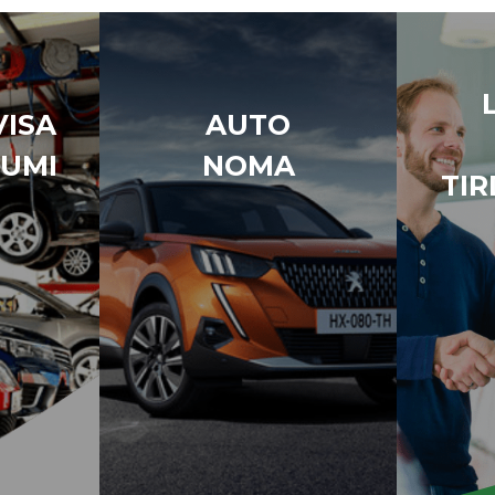
ISA
AUTO
UMI
NOMA
TIR