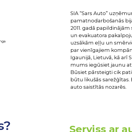
SIA “Sars Auto” uzņēmum
pamatnodarbošanās bija 
2011. gadā papildinājām
un evakuatora pakalpoju
inga
uzsākām eļļu un smērvie
par vienīgajiem kompānij
Igaunijā, Lietuvā, kā arī
mums iegūsiet jaunu atti
Būsiet pārsteigti cik pati
būtu likušās sarežģītas.
auto saistītās nozarēs.
s?
Serviss ar 