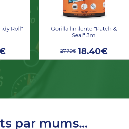
ndy Roll"
Gorilla līmlente "Patch &
Seal" 3m
9€
18.40€
27.75€
sts par mums…