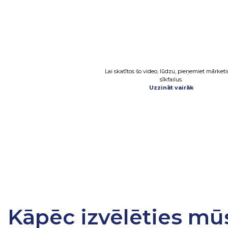
Lai skatītos šo video, lūdzu, pieņemiet mārket
sīkfailus.
Uzzināt vairāk
Kāpēc izvēlēties mū