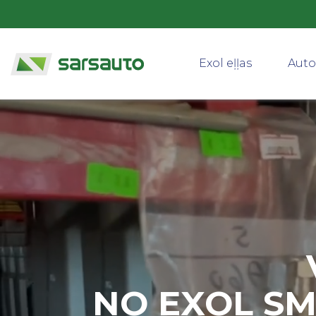
Exol eļļas
Auto
NO EXOL SM