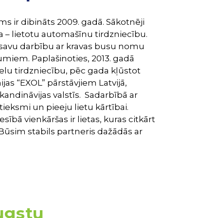
s ir dibināts 2009. gadā. Sākotnēji
– lietotu automašīnu tirdzniecību.
 savu darbību ar kravas busu nomu
miem. Paplašinoties, 2013. gadā
lu tirdzniecību, pēc gada kļūstot
as “EXOL” pārstāvjiem Latvijā,
 Skandināvijas valstīs. Sadarbībā ar
eksmi un pieeju lietu kārtībai.
esībā vienkāršas ir lietas, kuras citkārt
 Būsim stabils partneris dažādās ar
augstu