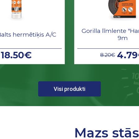
Gorilla līmlente "Ha
Balts hermētiķis A/C
9m
18.50€
4.7
8.20€
Visi produkti
Mazs stā