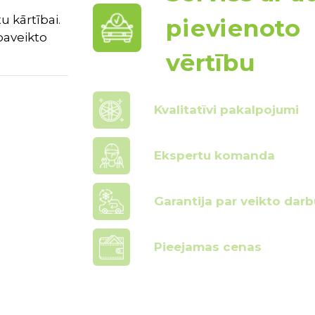
u kārtībai.
pievienoto
paveikto
vērtību
Kvalitatīvi pakalpojumi
Ekspertu komanda
Garantija par veikto darb
Pieejamas cenas