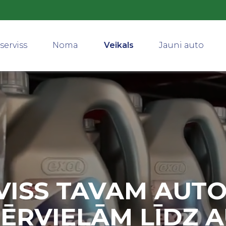
serviss
Noma
Veikals
Jauni auto
VISS TAVAM AUTO
ĒRVIELĀM LĪDZ 