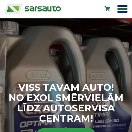
Exol eļļas
Autoserviss
Noma
Veikals
VISS TAVAM AUTO!
Jauni auto
NO EXOL SMĒRVIELĀM
Lietoti auto
LĪDZ AUTOSERVISA
Kontakti
CENTRAM!