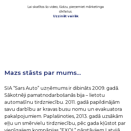
Lai skatītos šo video, lūdzu, pieņemiet mārketinga
sīkfailus.
Uzzināt vairāk
Mazs stāsts par mums…
SIA “Sars Auto” uzņēmums ir dibināts 2009. gadā.
Sākotnēji pamatnodarbošanās bija – lietotu
automašīnu tirdzniecību. 2011. gadā papildinājām
savu darbību ar kravas busu nomu un evakuatora
pakalpojumiem. Paplašinoties, 2013. gadā uzsākām
eļļu un smērvielu tirdzniecību, pēc gada kļūstot par
vienīgajiem kompānijas “EXOL” pārstāvjiem Latvijā,