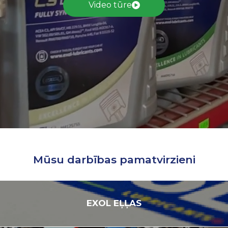
Video tūre
Mūsu darbības pamatvirzieni
EXOL
EĻĻAS