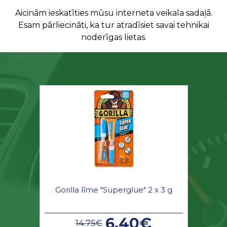
Aicinām ieskatīties mūsu interneta veikala sadaļā.
Esam pārliecināti, ka tur atradīsiet savai tehnikai
noderīgas lietas.
Gorilla līme "Superglue" 2 x 3 g
6.40€
14.75€