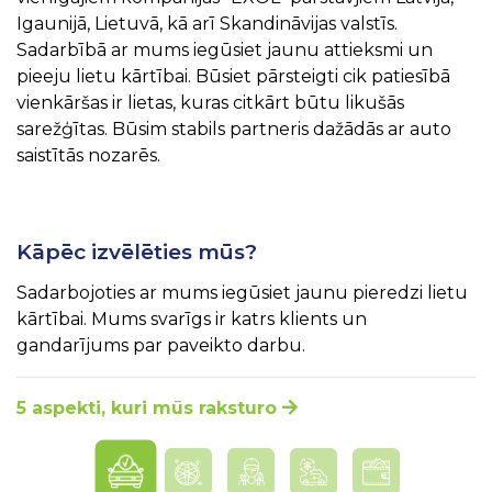
Igaunijā, Lietuvā, kā arī Skandināvijas valstīs.
Sadarbībā ar mums iegūsiet jaunu attieksmi un
pieeju lietu kārtībai. Būsiet pārsteigti cik patiesībā
vienkāršas ir lietas, kuras citkārt būtu likušās
sarežģītas. Būsim stabils partneris dažādās ar auto
saistītās nozarēs.
Kāpēc izvēlēties mūs?
Sadarbojoties ar mums iegūsiet jaunu pieredzi lietu
kārtībai. Mums svarīgs ir katrs klients un
gandarījums par paveikto darbu.
5 aspekti, kuri mūs raksturo