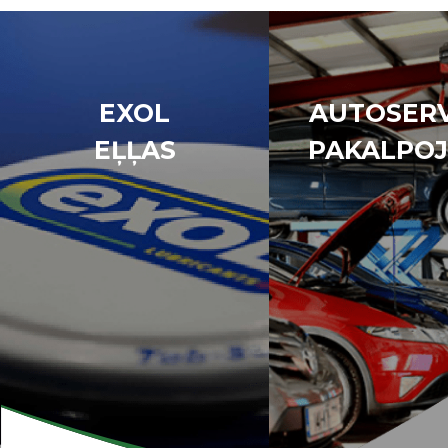
EXOL
AUTOSERV
EĻĻAS
PAKALPOJ