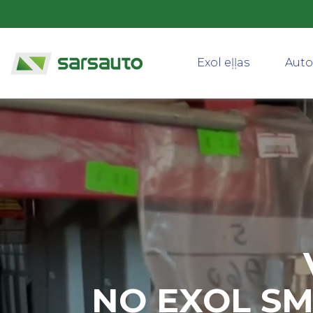
Exol eļļas
Auto
NO EXOL SM