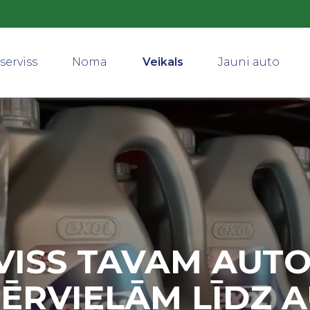
serviss
Noma
Veikals
Jauni auto
VISS TAVAM AUTO
ĒRVIELĀM LĪDZ 