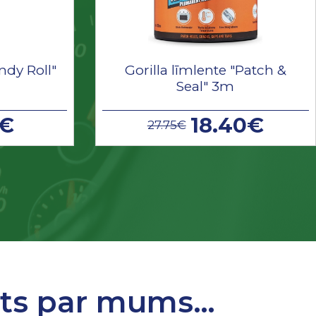
ndy Roll"
Gorilla līmlente "Patch &
Seal" 3m
9€
18.40€
27.75€
sts par mums…