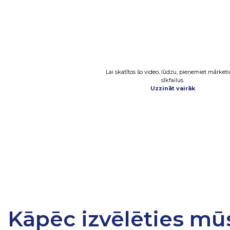
Lai skatītos šo video, lūdzu, pieņemiet mārket
sīkfailus.
Uzzināt vairāk
Kāpēc izvēlēties mū