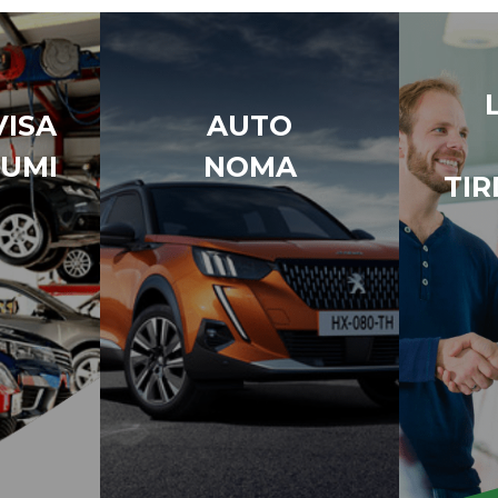
ISA
AUTO
UMI
NOMA
TIR