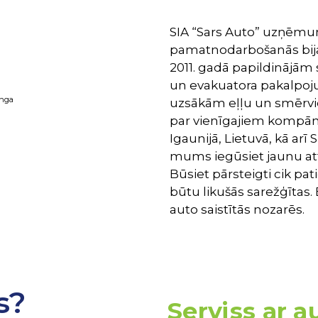
SIA “Sars Auto” uzņēmum
pamatnodarbošanās bija 
2011. gadā papildinājām
un evakuatora pakalpoju
inga
uzsākām eļļu un smērvie
par vienīgajiem kompānij
Igaunijā, Lietuvā, kā arī
mums iegūsiet jaunu atti
Būsiet pārsteigti cik pati
būtu likušās sarežģītas.
auto saistītās nozarēs.
s?
Serviss ar 