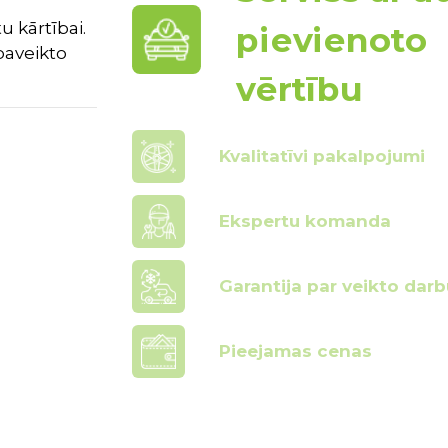
u kārtībai.
pievienoto
paveikto
vērtību
Kvalitatīvi pakalpojumi
Ekspertu komanda
Garantija par veikto darb
Pieejamas cenas