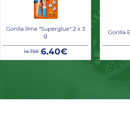
Gorilla līme "Superglue" 2 x 3
Gorilla 
g
6.40€
14.75€