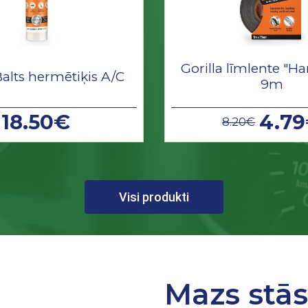
Gorilla līmlente "Ha
Balts hermētiķis A/C
9m
18.50€
4.7
8.20€
Visi produkti
Mazs stā