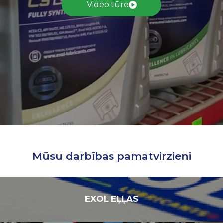
Video tūre
Mūsu darbības pamatvirzieni
EXOL
EĻĻAS