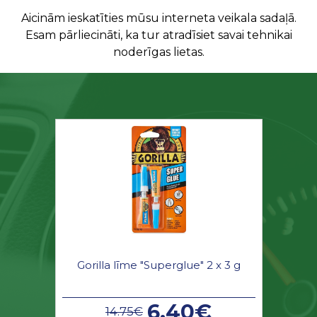
Aicinām ieskatīties mūsu interneta veikala sadaļā.
Esam pārliecināti, ka tur atradīsiet savai tehnikai
noderīgas lietas.
Gorilla līme "Superglue" 2 x 3 g
6.40€
14.75€