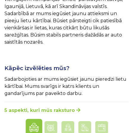
Igaunijā, Lietuvā, kā arī Skandināvijas valstīs.
Sadarbībā ar mums iegūsiet jaunu attieksmi un
pieeju lietu kārtībai. Būsiet pārsteigti cik patiesībā
vienkāršas ir lietas, kuras citkārt būtu likušās
sarežģītas. Būsim stabils partneris dažādās ar auto
saistītās nozarēs.
Kāpēc izvēlēties mūs?
Sadarbojoties ar mums iegūsiet jaunu pieredzi lietu
kārtībai. Mums svarīgs ir katrs klients un
gandarījums par paveikto darbu.
5 aspekti, kuri mūs raksturo