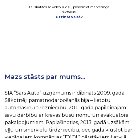
Lai skatītos šo video, lūdzu, pieņemiet mārketinga
sīkfailus.
Uzzināt vairāk
Mazs stāsts par mums…
SIA “Sars Auto” uzņēmums ir dibināts 2009. gadā.
Sākotnēji pamatnodarbošanās bija – lietotu
automašīnu tirdzniecību. 2011. gadā papildinājām
savu darbību ar kravas busu nomu un evakuatora
pakalpojumiem. Paplašinoties, 2013. gadā uzsākām
eļļu un smērvielu tirdzniecību, pēc gada kļūstot par
vienīgajiem kompānijas “EXOL” pārstāvjiem Latvijā,