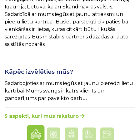
Igaunijā, Lietuvā, kā arī Skandināvijas valstīs.
Sadarbībā ar mums iegūsiet jaunu attieksmi un
pieeju lietu kārtībai. Būsiet pārsteigti cik patiesībā
vienkāršas ir lietas, kuras citkārt būtu likušās
sarežģītas. Būsim stabils partneris dažādās ar auto
saistītās nozarēs.
Kāpēc izvēlēties mūs?
Sadarbojoties ar mums iegūsiet jaunu pieredzi lietu
kārtībai. Mums svarīgs ir katrs klients un
gandarījums par paveikto darbu.
5 aspekti, kuri mūs raksturo