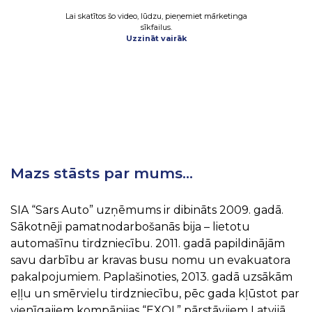
Lai skatītos šo video, lūdzu, pieņemiet mārketinga
sīkfailus.
Uzzināt vairāk
Mazs stāsts par mums…
SIA “Sars Auto” uzņēmums ir dibināts 2009. gadā.
Sākotnēji pamatnodarbošanās bija – lietotu
automašīnu tirdzniecību. 2011. gadā papildinājām
savu darbību ar kravas busu nomu un evakuatora
pakalpojumiem. Paplašinoties, 2013. gadā uzsākām
eļļu un smērvielu tirdzniecību, pēc gada kļūstot par
vienīgajiem kompānijas “EXOL” pārstāvjiem Latvijā,