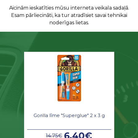
Aicinām ieskatīties mūsu interneta veikala sadaļā.
Esam pārliecināti, ka tur atradīsiet savai tehnikai
noderīgas lietas.
Gorilla līme "Superglue" 2 x 3 g
6.40€
14.75€