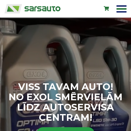
Exol eļļas
Autoserviss
Noma
Veikals
VISS TAVAM AUTO!
Jauni auto
NO EXOL SMĒRVIELĀM
Lietoti auto
LĪDZ AUTOSERVISA
Kontakti
CENTRAM!