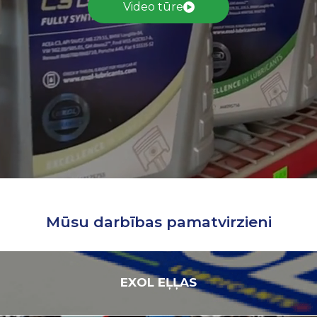
Video tūre
Mūsu darbības pamatvirzieni
EXOL
EĻĻAS