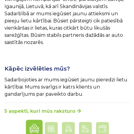
Igaunijā, Lietuvā, kā arī Skandināvijas valstīs.
Sadarbībā ar mums iegūsiet jaunu attieksmi un
pieeju lietu kārtībai. Būsiet pārsteigti cik patiesībā
vienkāršas ir lietas, kuras citkārt būtu likušās
sarežģītas. Būsim stabils partneris dažādās ar auto
saistītās nozarēs.
Kāpēc izvēlēties mūs?
Sadarbojoties ar mums iegūsiet jaunu pieredzi lietu
kārtībai. Mums svarīgs ir katrs klients un
gandarījums par paveikto darbu.
5 aspekti, kuri mūs raksturo