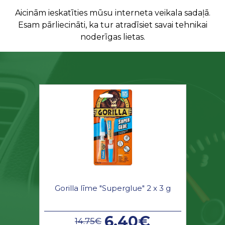
Aicinām ieskatīties mūsu interneta veikala sadaļā.
Esam pārliecināti, ka tur atradīsiet savai tehnikai
noderīgas lietas.
Gorilla līme "Superglue" 2 x 3 g
6.40€
14.75€