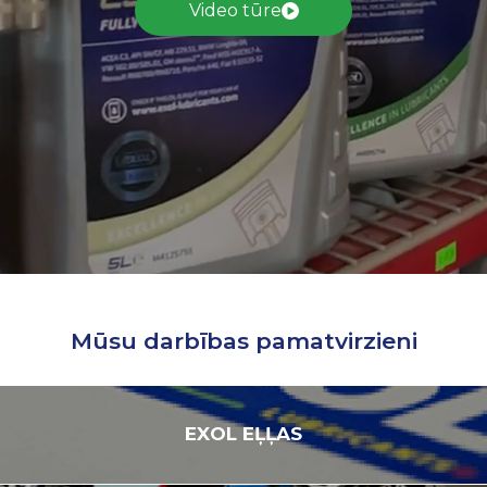
Video tūre
Mūsu darbības pamatvirzieni
EXOL
EĻĻAS