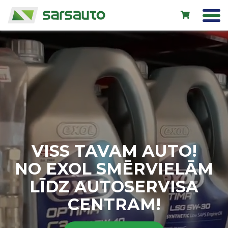
Exol eļļas
Autoserviss
Noma
Veikals
VISS TAVAM AUTO!
Jauni auto
NO EXOL SMĒRVIELĀM
Lietoti auto
LĪDZ AUTOSERVISA
Kontakti
CENTRAM!