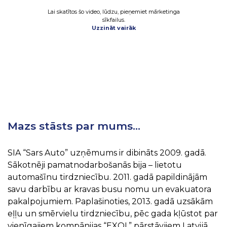
Lai skatītos šo video, lūdzu, pieņemiet mārketinga
sīkfailus.
Uzzināt vairāk
Mazs stāsts par mums…
SIA “Sars Auto” uzņēmums ir dibināts 2009. gadā.
Sākotnēji pamatnodarbošanās bija – lietotu
automašīnu tirdzniecību. 2011. gadā papildinājām
savu darbību ar kravas busu nomu un evakuatora
pakalpojumiem. Paplašinoties, 2013. gadā uzsākām
eļļu un smērvielu tirdzniecību, pēc gada kļūstot par
vienīgajiem kompānijas “EXOL” pārstāvjiem Latvijā,