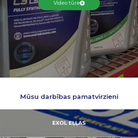
Video tūre
Mūsu darbības pamatvirzieni
EXOL
EĻĻAS