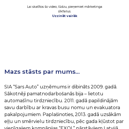
Lai skatītos šo video, lūdzu, pieņemiet mārketinga
sīkfailus.
Uzzināt vairāk
Mazs stāsts par mums…
SIA “Sars Auto” uzņēmums ir dibināts 2009. gadā.
Sākotnēji pamatnodarbošanās bija – lietotu
automašīnu tirdzniecību. 2011. gadā papildinājām
savu darbību ar kravas busu nomu un evakuatora
pakalpojumiem. Paplašinoties, 2013. gadā uzsākām
eļļu un smērvielu tirdzniecību, pēc gada kļūstot par
vienīgajiem kompānijas “EXOL” pārstāvjiem Latvijā,