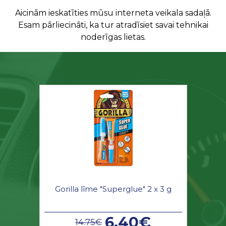
Aicinām ieskatīties mūsu interneta veikala sadaļā.
Esam pārliecināti, ka tur atradīsiet savai tehnikai
noderīgas lietas.
Gorilla līme "Superglue" 2 x 3 g
6.40€
14.75€