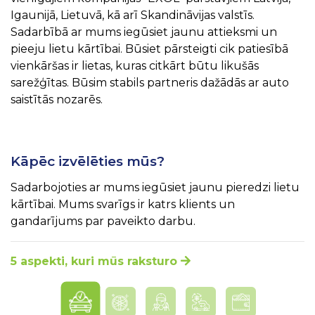
Igaunijā, Lietuvā, kā arī Skandināvijas valstīs.
Sadarbībā ar mums iegūsiet jaunu attieksmi un
pieeju lietu kārtībai. Būsiet pārsteigti cik patiesībā
vienkāršas ir lietas, kuras citkārt būtu likušās
sarežģītas. Būsim stabils partneris dažādās ar auto
saistītās nozarēs.
Kāpēc izvēlēties mūs?
Sadarbojoties ar mums iegūsiet jaunu pieredzi lietu
kārtībai. Mums svarīgs ir katrs klients un
gandarījums par paveikto darbu.
5 aspekti, kuri mūs raksturo