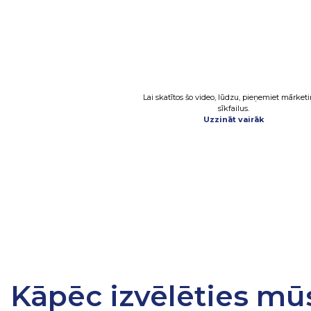
Lai skatītos šo video, lūdzu, pieņemiet mārket
sīkfailus.
Uzzināt vairāk
Kāpēc izvēlēties mū