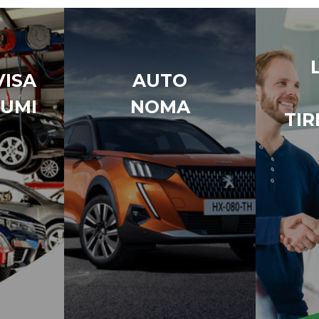
ISA
AUTO
UMI
NOMA
TIR