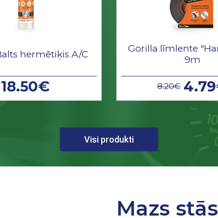
Gorilla līmlente "Ha
Balts hermētiķis A/C
9m
18.50€
4.7
8.20€
Visi produkti
Mazs stā