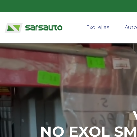
Exol eļļas
Auto
NO EXOL SM