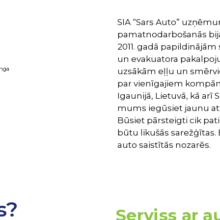
SIA “Sars Auto” uzņēmum
pamatnodarbošanās bija 
2011. gadā papildinājām
un evakuatora pakalpoju
inga
uzsākām eļļu un smērvie
par vienīgajiem kompānij
Igaunijā, Lietuvā, kā arī
mums iegūsiet jaunu atti
Būsiet pārsteigti cik pati
būtu likušās sarežģītas.
auto saistītās nozarēs.
s?
Serviss ar 