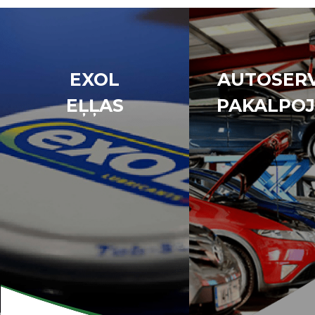
EXOL
AUTOSERV
EĻĻAS
PAKALPOJ