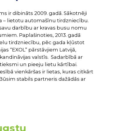
s ir dibināts 2009. gadā. Sākotnēji
– lietotu automašīnu tirdzniecību.
 savu darbību ar kravas busu nomu
miem. Paplašinoties, 2013. gadā
lu tirdzniecību, pēc gada kļūstot
as “EXOL” pārstāvjiem Latvijā,
 Skandināvijas valstīs. Sadarbībā ar
eksmi un pieeju lietu kārtībai.
esībā vienkāršas ir lietas, kuras citkārt
 Būsim stabils partneris dažādās ar
augstu