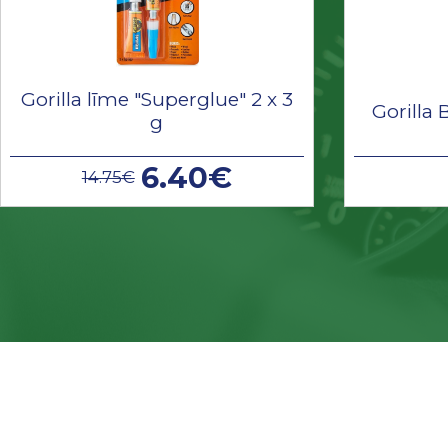
Gorilla līme "Superglue" 2 x 3
Gorilla 
g
6.40€
14.75€