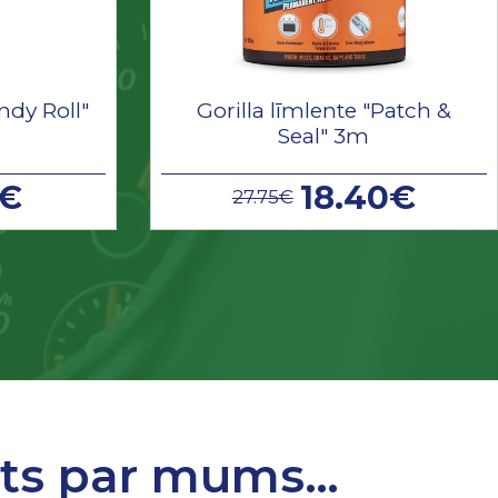
ndy Roll"
Gorilla līmlente "Patch &
Seal" 3m
9€
18.40€
27.75€
sts par mums…