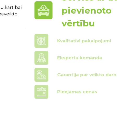
u kārtībai.
pievienoto
paveikto
vērtību
Kvalitatīvi pakalpojumi
Ekspertu komanda
Garantija par veikto darb
Pieejamas cenas