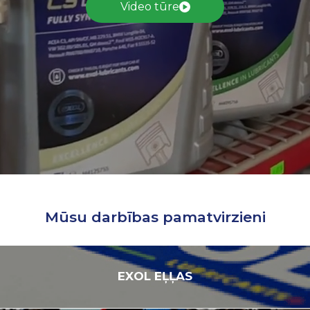
Video tūre
Mūsu darbības pamatvirzieni
EXOL
EĻĻAS