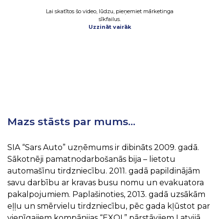
Lai skatītos šo video, lūdzu, pieņemiet mārketinga
sīkfailus.
Uzzināt vairāk
Mazs stāsts par mums…
SIA “Sars Auto” uzņēmums ir dibināts 2009. gadā.
Sākotnēji pamatnodarbošanās bija – lietotu
automašīnu tirdzniecību. 2011. gadā papildinājām
savu darbību ar kravas busu nomu un evakuatora
pakalpojumiem. Paplašinoties, 2013. gadā uzsākām
eļļu un smērvielu tirdzniecību, pēc gada kļūstot par
vienīgajiem kompānijas “EXOL” pārstāvjiem Latvijā,