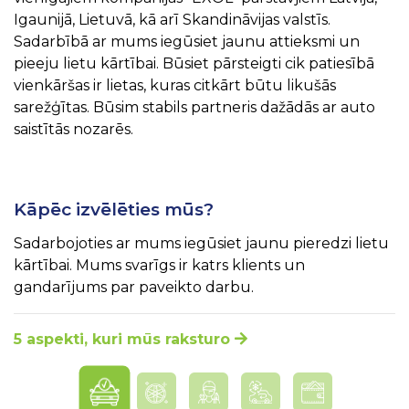
Igaunijā, Lietuvā, kā arī Skandināvijas valstīs.
Sadarbībā ar mums iegūsiet jaunu attieksmi un
pieeju lietu kārtībai. Būsiet pārsteigti cik patiesībā
vienkāršas ir lietas, kuras citkārt būtu likušās
sarežģītas. Būsim stabils partneris dažādās ar auto
saistītās nozarēs.
Kāpēc izvēlēties mūs?
Sadarbojoties ar mums iegūsiet jaunu pieredzi lietu
kārtībai. Mums svarīgs ir katrs klients un
gandarījums par paveikto darbu.
5 aspekti, kuri mūs raksturo