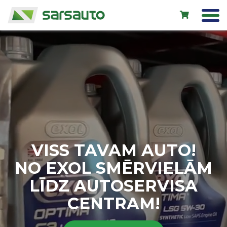
Exol eļļas
Autoserviss
Noma
Veikals
VISS TAVAM AUTO!
Jauni auto
NO EXOL SMĒRVIELĀM
Lietoti auto
LĪDZ AUTOSERVISA
Kontakti
CENTRAM!