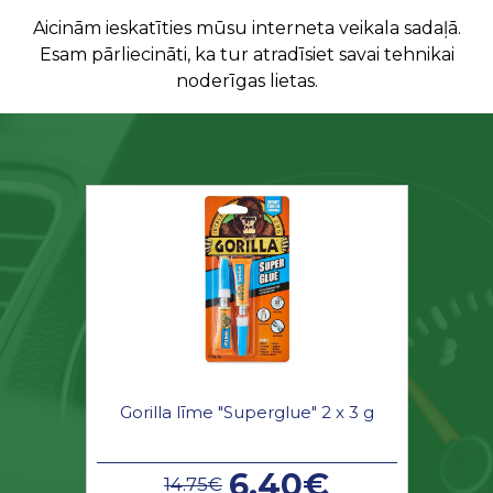
Aicinām ieskatīties mūsu interneta veikala sadaļā.
Esam pārliecināti, ka tur atradīsiet savai tehnikai
noderīgas lietas.
Gorilla līme "Superglue" 2 x 3 g
6.40€
14.75€