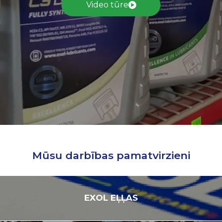
Video tūre
Mūsu darbības pamatvirzieni
EXOL
EĻĻAS