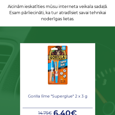
Aicinām ieskatīties mūsu interneta veikala sadaļā.
Esam pārliecināti, ka tur atradīsiet savai tehnikai
noderīgas lietas.
Gorilla līme "Superglue" 2 x 3 g
6.40€
14.75€