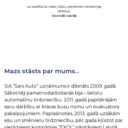
Lai skatītos šo video, lūdzu, pieņemiet mārketinga
sīkfailus.
Uzzināt vairāk
Mazs stāsts par mums…
SIA “Sars Auto” uzņēmums ir dibināts 2009. gadā.
Sākotnēji pamatnodarbošanās bija – lietotu
automašīnu tirdzniecību. 2011. gadā papildinājām
savu darbību ar kravas busu nomu un evakuatora
pakalpojumiem. Paplašinoties, 2013. gadā uzsākām
eļļu un smērvielu tirdzniecību, pēc gada kļūstot par
vienīgajiem kompānijas “EXOL” pārstāvjiem Latvijā,