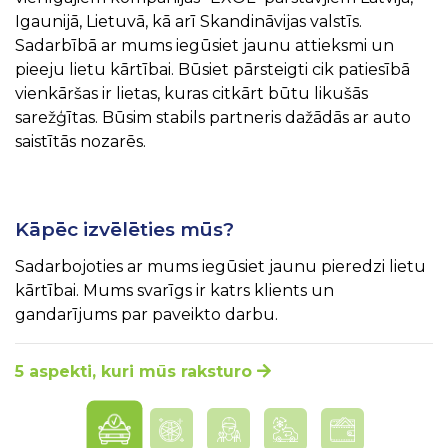
Igaunijā, Lietuvā, kā arī Skandināvijas valstīs.
Sadarbībā ar mums iegūsiet jaunu attieksmi un
pieeju lietu kārtībai. Būsiet pārsteigti cik patiesībā
vienkāršas ir lietas, kuras citkārt būtu likušās
sarežģītas. Būsim stabils partneris dažādās ar auto
saistītās nozarēs.
Kāpēc izvēlēties mūs?
Sadarbojoties ar mums iegūsiet jaunu pieredzi lietu
kārtībai. Mums svarīgs ir katrs klients un
gandarījums par paveikto darbu.
5 aspekti, kuri mūs raksturo