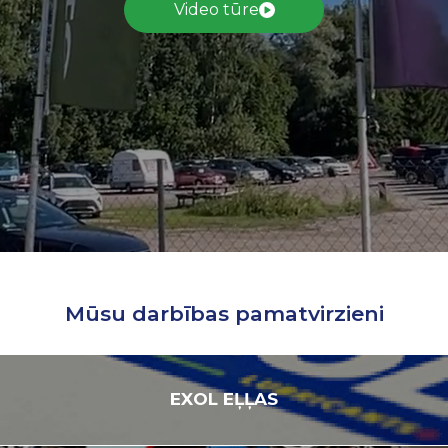
Video tūre
Mūsu darbības pamatvirzieni
EXOL
EĻĻAS