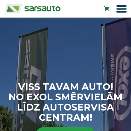
Exol eļļas
Autoserviss
Noma
Veikals
VISS TAVAM AUTO!
Jauni auto
NO EXOL SMĒRVIELĀM
Lietoti auto
LĪDZ AUTOSERVISA
Kontakti
CENTRAM!