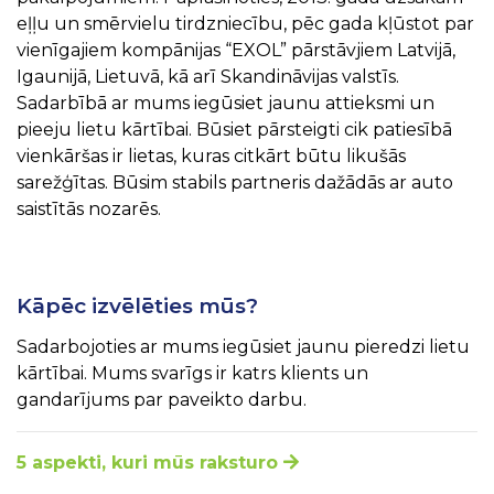
eļļu un smērvielu tirdzniecību, pēc gada kļūstot par
vienīgajiem kompānijas “EXOL” pārstāvjiem Latvijā,
Igaunijā, Lietuvā, kā arī Skandināvijas valstīs.
Sadarbībā ar mums iegūsiet jaunu attieksmi un
pieeju lietu kārtībai. Būsiet pārsteigti cik patiesībā
vienkāršas ir lietas, kuras citkārt būtu likušās
sarežģītas. Būsim stabils partneris dažādās ar auto
saistītās nozarēs.
Kāpēc izvēlēties mūs?
Sadarbojoties ar mums iegūsiet jaunu pieredzi lietu
kārtībai. Mums svarīgs ir katrs klients un
gandarījums par paveikto darbu.
5 aspekti, kuri mūs raksturo