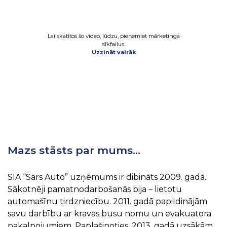
Lai skatītos šo video, lūdzu, pieņemiet mārketinga
sīkfailus.
Uzzināt vairāk
Mazs stāsts par mums…
SIA “Sars Auto” uzņēmums ir dibināts 2009. gadā.
Sākotnēji pamatnodarbošanās bija – lietotu
automašīnu tirdzniecību. 2011. gadā papildinājām
savu darbību ar kravas busu nomu un evakuatora
pakalpojumiem. Paplašinoties, 2013. gadā uzsākām