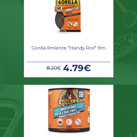
Gorilla līmlente "Handy Roll" 9m
4.79€
8.20€