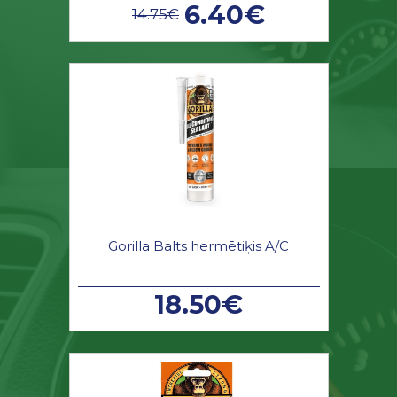
6.40€
14.75€
Gorilla Balts hermētiķis A/C
18.50€