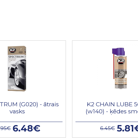
TRUM (G020) - ātrais
K2 CHAIN LUBE 5
vasks
(w140) - ķēdes sm
6.48€
5.81
.95€
6.45€