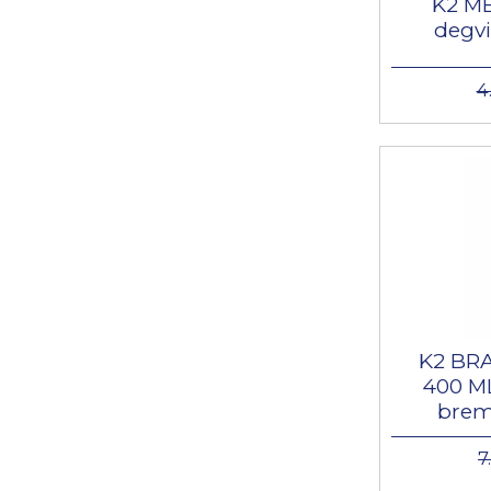
K2 ME
degvi
4
K2 BR
400 ML
brem
7