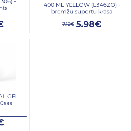
306) -
400 ML YELLOW (L346ZO) -
nts
bremžu suportu krāsa
€
5.98€
7.12€
AL GEL
rūsas
€