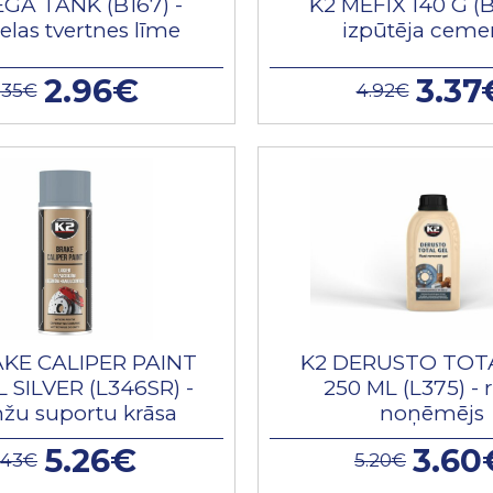
GA TANK (B167) -
K2 MEFIX 140 G (B
elas tvertnes līme
izpūtēja ceme
2.96€
3.37
.35€
4.92€
AKE CALIPER PAINT
K2 DERUSTO TOT
 SILVER (L346SR) -
250 ML (L375) - 
žu suportu krāsa
noņēmējs
5.26€
3.60
.43€
5.20€