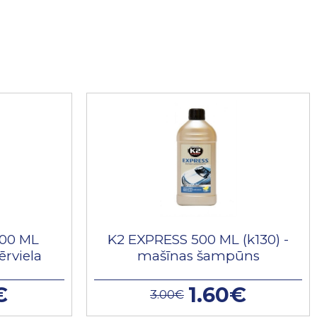
00 ML
K2 EXPRESS 500 ML (k130) -
ērviela
mašīnas šampūns
€
1.60€
3.00€