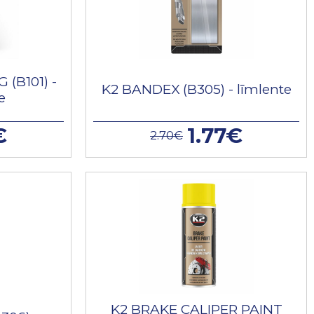
 (B101) -
K2 BANDEX (B305) - līmlente
e
€
1.77€
2.70€
K2 BRAKE CALIPER PAINT