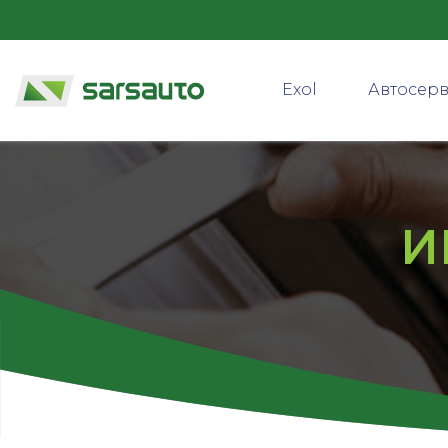
Exol
Автосер
И