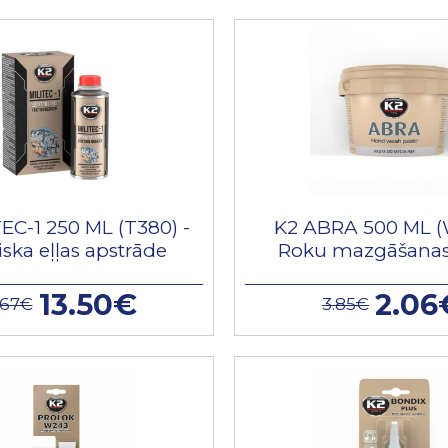
EC-1 250 ML (T380) -
K2 ABRA 500 ML (
iska eļļas apstrāde
Roku mazgāšanas
13.50€
2.06
.67€
3.85€