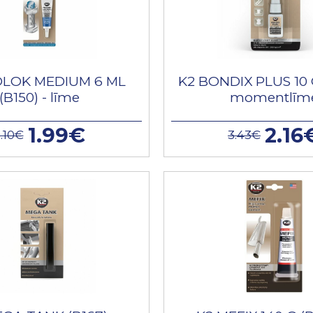
OLOK MEDIUM 6 ML
K2 BONDIX PLUS 10 G
(B150) - līme
momentlīm
1.99€
2.16
.10€
3.43€