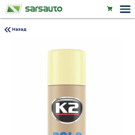
Назад
Exol
Автосервис
Прокат
Магазин
Новые авто
Подержанные авто
LV
EN
RU