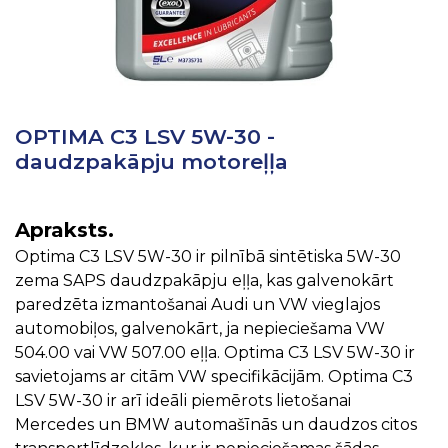
OPTIMA C3 LSV 5W-30 -
daudzpakāpju motoreļļa
Apraksts.
Optima C3 LSV 5W-30 ir pilnībā sintētiska 5W-30
zema SAPS daudzpakāpju eļļa, kas galvenokārt
paredzēta izmantošanai Audi un VW vieglajos
automobiļos, galvenokārt, ja nepieciešama VW
504.00 vai VW 507.00 eļļa. Optima C3 LSV 5W-30 ir
savietojams ar citām VW specifikācijām. Optima C3
LSV 5W-30 ir arī ideāli piemērots lietošanai
Mercedes un BMW automašīnās un daudzos citos