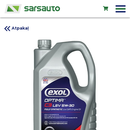
Atpakaļ
Exol eļļas
Autoserviss
Noma
Veikals
Jauni auto
Lietoti auto
Kontakti
LV
EN
RU