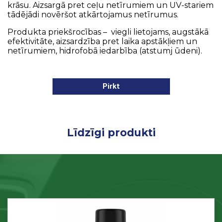
krāsu. Aizsargā pret ceļu netīrumiem un UV-stariem
tādējādi novēršot atkārtojamus netīrumus.
Produkta priekšrocības – viegli lietojams, augstākā
efektivitāte, aizsardzība pret laika apstākļiem un
netīrumiem, hidrofobā iedarbība (atstumj ūdeni).
Pirkt
Līdzīgi produkti