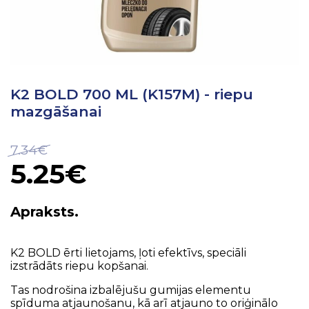
K2 BOLD 700 ML (K157M) - riepu
mazgāšanai
7.34€
5.25€
Apraksts.
K2 BOLD ērti lietojams, ļoti efektīvs, speciāli
izstrādāts riepu kopšanai.
Tas nodrošina izbalējušu gumijas elementu
spīduma atjaunošanu, kā arī atjauno to oriģinālo