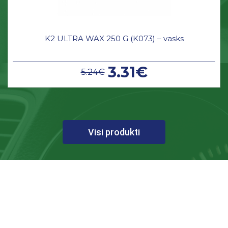
K2 ULTRA WAX 250 G (K073) – vasks
3.31€
5.24€
Visi produkti