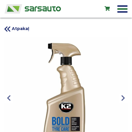
Atpakaļ
Exol eļļas
Autoserviss
Noma
Veikals
Jauni auto
Lietoti auto
Kontakti
LV
EN
RU