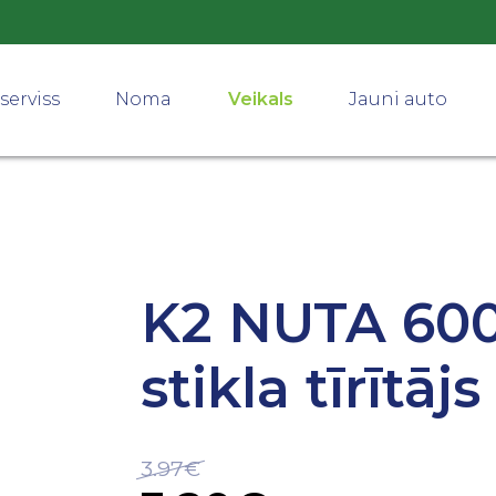
serviss
Noma
Veikals
Jauni auto
K2 NUTA 600
stikla tīrītājs
3.97€