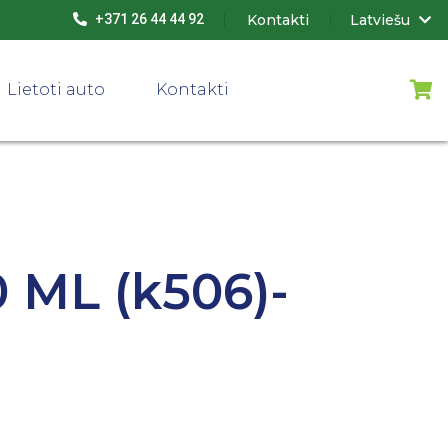
Kontakti
Latviešu
+371 26 44 44 92
Lietoti auto
Kontakti
 ML (k506)-