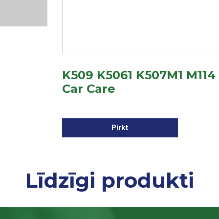
K509 K5061 K507M1 M114 
Car Care
Pirkt
Līdzīgi produkti