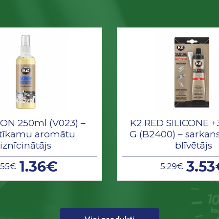
RON 250ml (V023) –
K2 RED SILICONE +
tīkamu aromātu
G (B2400) – sarkans
iznīcinātājs
blīvētājs
1.36€
3.53
.55€
5.29€