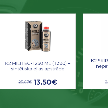
K2 SKI
K2 MILITEC-1 250 ML (T380) –
nepa
sintētiska eļļas apstrāde
13.50€
25.67€
2