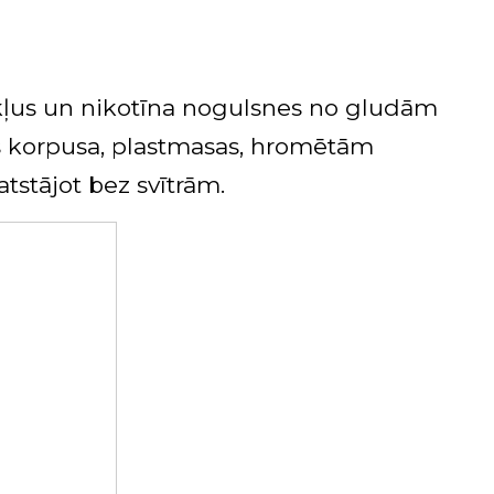
ļus
un
nikotīna
nogulsnes
no
gludām
s
korpusa
,
plastmasas
,
hromētām
atstājot
bez
svītrām
.