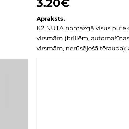
3.20€
Apraksts.
K2 NUTA n
omazgā
visus
putek
virsmām
(
brillēm
,
automašīna
virsmām
,
nerūsējošā
tērauda
)
;