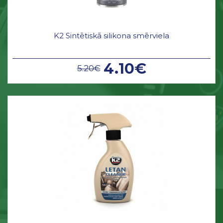
K2 Sintētiskā silikona smērviela
4.10€
5.20€