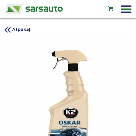
Atpakaļ
Exol eļļas
Autoserviss
Noma
Veikals
Jauni auto
Lietoti auto
Kontakti
LV
EN
RU