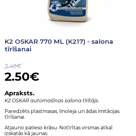
K2 OSKAR 770 ML (K217) - salona
tīrīšanai
3.48€
2.50€
Apraksts.
K2 OSKAR automašīnas
salona tīrītājs
.
Paredzēts
plastmasas
,
linoleja
un
ādas
imitācijas
.
tīrīšanai.
Atjauno
patieso
krāsu
.
Notīrītas
virsmas
atkal
izskatās kā
jaunas
.