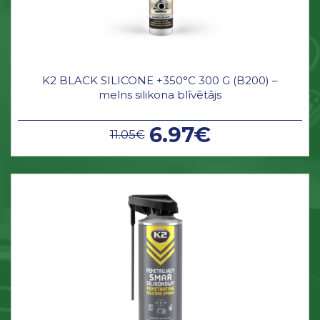
K2 BLACK SILICONE +350°C 300 G (B200) –
melns silikona blīvētājs
6.97€
11.05€