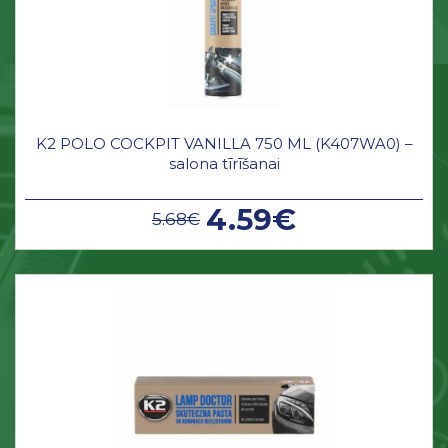
K2 POLO COCKPIT VANILLA 750 ML (K407WA0) –
salona tīrīšanai
4.59€
5.68€