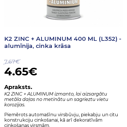
K2 ZINC + ALUMINUM 400 ML (L352) -
alumīnija, cinka krāsa
7.67€
4.65€
Apraksts.
K2 ZINC + ALUMINUM izmanto, lai aizsargātu
metāla daļas no metinātu un sagrieztu vietu
korozijas.
Piemērots automašīnu virsbūvju, piekabju un citu
konstrukciju cinkošanai, kā arī dekoratīvām
cinkošanas virsmām.