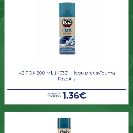
K2 FOX 200 ML (K632) – logu pret svīduma
līdzeklis
1.36€
2.35€