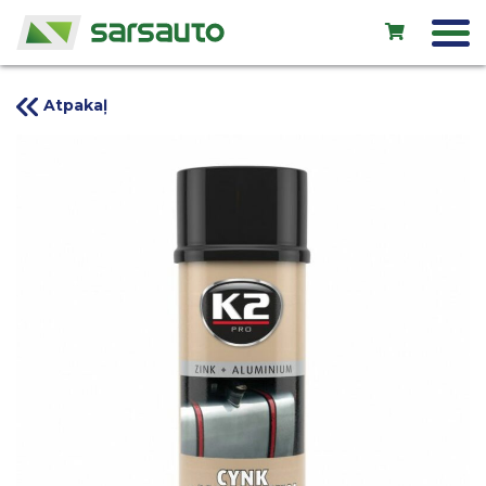
Atpakaļ
Exol eļļas
Autoserviss
Noma
Veikals
Jauni auto
Lietoti auto
Kontakti
LV
EN
RU