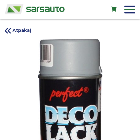
Atpakaļ
Exol eļļas
Autoserviss
Noma
Veikals
Jauni auto
Lietoti auto
Kontakti
LV
EN
RU