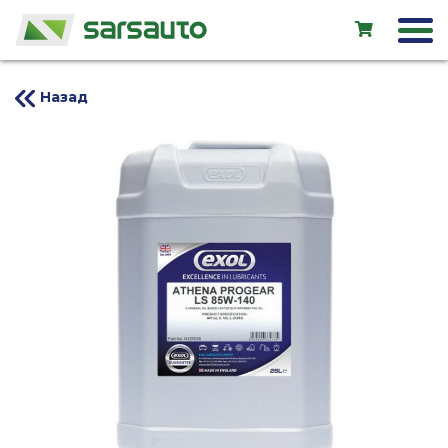
Назад
Exol
Автосервис
Прокат
Магазин
Новые авто
Подержанные авто
LV
EN
RU