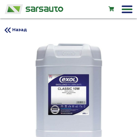
Назад
Exol
Автосервис
Прокат
Магазин
Новые авто
Подержанные авто
LV
EN
RU