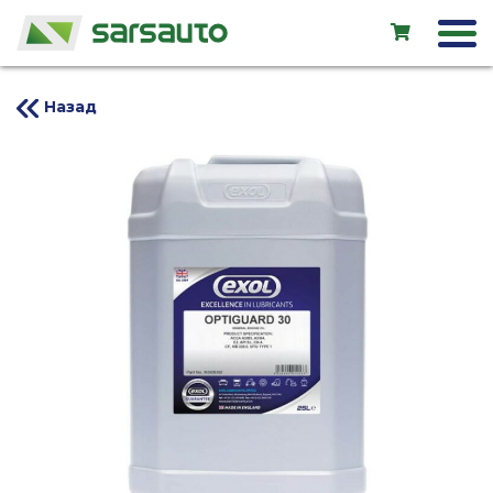
Назад
Exol
Автосервис
Прокат
Магазин
Новые авто
Подержанные авто
LV
EN
RU