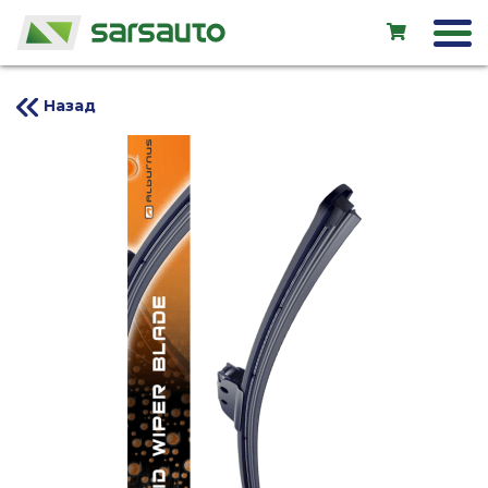
Назад
Exol
Автосервис
Прокат
Магазин
Новые авто
Подержанные авто
EN
RU