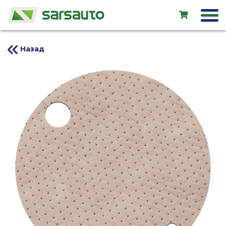
Назад
Exol
Автосервис
Прокат
Магазин
Новые авто
Подержанные авто
LV
EN
RU