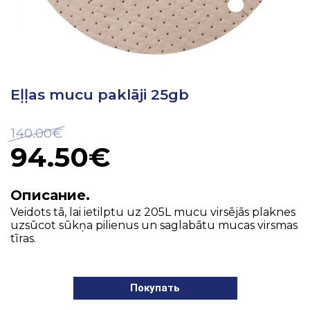
Eļļas mucu paklāji 25gb
140.00€
94.50€
Описание.
Veidots tā, lai ietilptu uz 205L mucu virsējās plaknes
uzsūcot sūkņa pilienus un saglabātu mucas virsmas
tīras.
Покупать