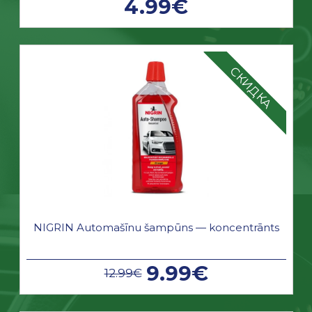
4.99€
СКИДКА
NIGRIN Automašīnu šampūns — koncentrānts
9.99€
12.99€