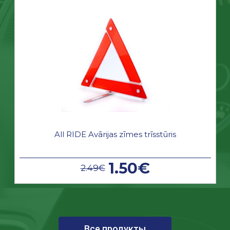
All RIDE Avārijas zīmes trīsstūris
1.50€
2.49€
Все продукты