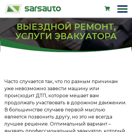
ВЫЕЗДНОЙ РЕМОНТ,
УСЛУГИ ЭВАКУАТОРА
Exol
Автосервис
Прокат
Магазин
Часто случается так, что по разным причинам
Новые авто
уже невозможно завести машину или
происходит ДТП, которое мешает вам
Подержанные авто
продолжать участвовать в дорожном движении.
В большинстве случаев первой мыслью
является позвонить другу, но это не всегда
LV
EN
RU
лучшее решение. Оптимальный вариант –
вызвать профессиональный эвакуатор, который