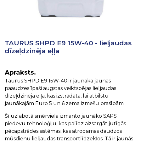
TAURUS SHPD E9 15W-40 - lieljaudas
dīzeļdzinēja eļļa
Apraksts.
Taurus SHPD E9 15W-40 ir jaunākā jaunās
paaudzes īpaši augstas veiktspējas lieljaudas
dīzeļdzinēja eļļa, kas izstrādāta, lai atbilstu
jaunākajām Euro 5 un 6 zema izmešu prasībām.
Šī uzlabotā smērviela izmanto jaunāko SAPS
piedevu tehnoloģiju, kas palīdz aizsargāt jutīgās
pēcapstrādes sistēmas, kas atrodamas daudzos
mūsdienu lieljaudas transportlīdzekļos. Tā ir jaunās