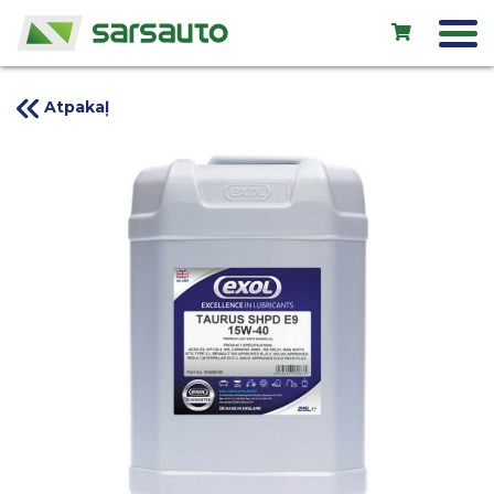
Atpakaļ
Exol eļļas
Autoserviss
Noma
Veikals
Jauni auto
Lietoti auto
Kontakti
LV
EN
RU