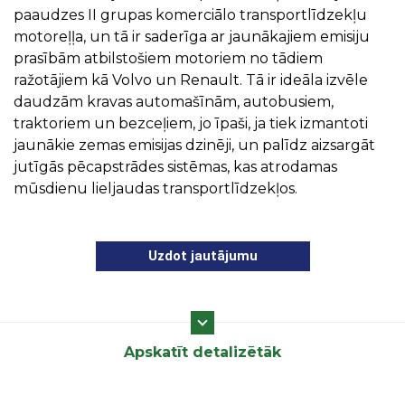
paaudzes II grupas komerciālo transportlīdzekļu
motoreļļa, un tā ir saderīga ar jaunākajiem emisiju
prasībām atbilstošiem motoriem no tādiem
ražotājiem kā Volvo un Renault. Tā ir ideāla izvēle
daudzām kravas automašīnām, autobusiem,
traktoriem un bezceļiem, jo ​​īpaši, ja tiek izmantoti
jaunākie zemas emisijas dzinēji, un palīdz aizsargāt
jutīgās pēcapstrādes sistēmas, kas atrodamas
mūsdienu lieljaudas transportlīdzekļos.
Uzdot jautājumu
Apskatīt detalizētāk