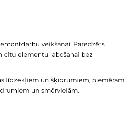
 remontdarbu veikšanai. Paredzēts
un citu elementu labošanai bez
nas līdzekļiem un šķidrumiem, piemēram:
ķidrumiem un smērvielām.