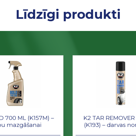
Līdzīgi produkti
 700 ML (K157M) –
K2 TAR REMOVER 
pu mazgāšanai
(K193) – darvas n