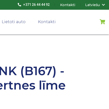
Kontakti
Latviešu
+371 26 44 44 92
Lietoti auto
Kontakti
K (B167) -
ertnes līme