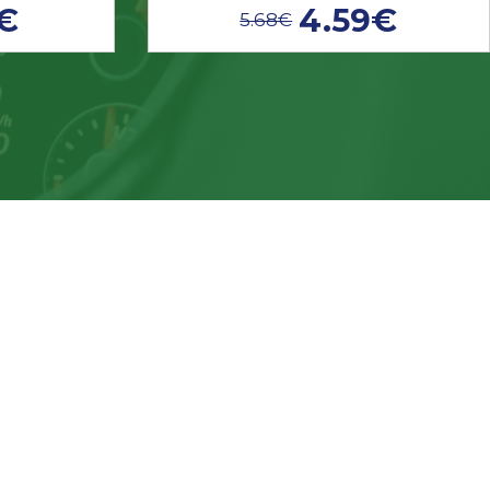
2€
4.59€
5.68€