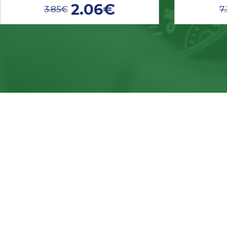
2.06€
3.85€
7