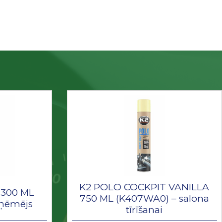
K2 POLO COCKPIT VANILLA
300 ML
750 ML (K407WA0) – salona
oņēmējs
tīrīšanai