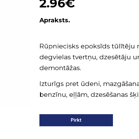
2.96€
Apraksts.
Rūpniecisks epoksīds tūlītēju
degvielas tvertņu, dzesētāju 
demontāžas
.
Izturīgs pret ūdeni, mazgāša
benzīnu, eļļām, dzesēšanas š
Pirkt