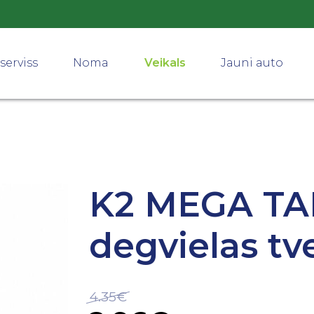
serviss
Noma
Veikals
Jauni auto
K2 MEGA TAN
degvielas tv
4.35€