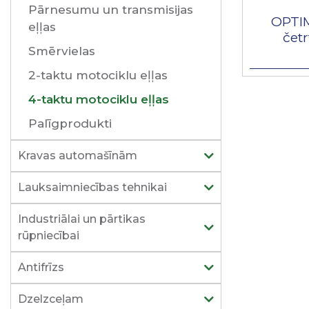
Pārnesumu un transmisijas
OPTIM
eļļas
čet
Smērvielas
2-taktu motociklu eļļas
4-taktu motociklu eļļas
Palīgprodukti
Kravas automašīnām
Lauksaimniecības tehnikai
Industriālai un pārtikas
rūpniecībai
Antifrīzs
Dzelzceļam