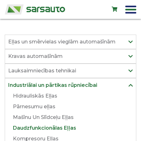
Exol eļļas
Eļļas un smērvielas vieglām automašīnām
Autoserviss
Kravas automašīnām
Noma
Lauksaimniecības tehnikai
Veikals
Industriālai un pārtikas rūpniecībai
Jauni auto
Hidrauliskās Eļļas
Lietoti auto
Pārnesumu eļļas
Kontakti
Mašīnu Un Slīdceļu Eļļas
Daudzfunkcionālas Eļļas
Kompresoru Eļļas
LV
EN
RU