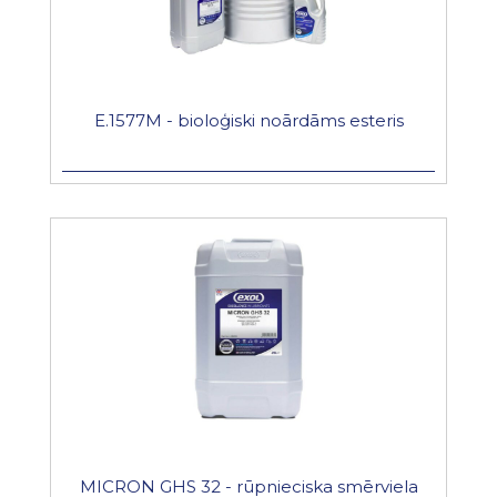
E.1577M - bioloģiski noārdāms esteris
MICRON GHS 32 - rūpnieciska smērviela