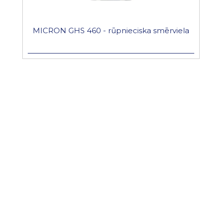
MICRON GHS 460 - rūpnieciska smērviela