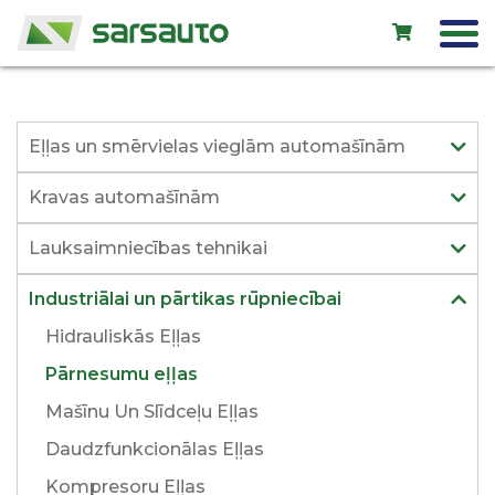
Exol eļļas
Eļļas un smērvielas vieglām automašīnām
Autoserviss
Kravas automašīnām
Noma
Lauksaimniecības tehnikai
Veikals
Industriālai un pārtikas rūpniecībai
Jauni auto
Hidrauliskās Eļļas
Lietoti auto
Pārnesumu eļļas
Kontakti
Mašīnu Un Slīdceļu Eļļas
Daudzfunkcionālas Eļļas
Kompresoru Eļļas
LV
EN
RU