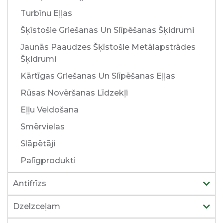
Turbīnu Eļļas
Šķīstošie Griešanas Un Slīpēšanas Šķidrumi
Jaunās Paaudzes Šķīstošie Metālapstrādes
Šķidrumi
Kārtīgas Griešanas Un Slīpēšanas Eļļas
Rūsas Novēršanas Līdzekļi
Eļļu Veidošana
Smērvielas
Slāpētāji
Palīgprodukti
Antifrīzs
Dzelzceļam