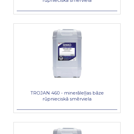
rūpnieciskā smērviela
TROJAN 460 - minerāleļļas bāze
rūpnieciskā smērviela