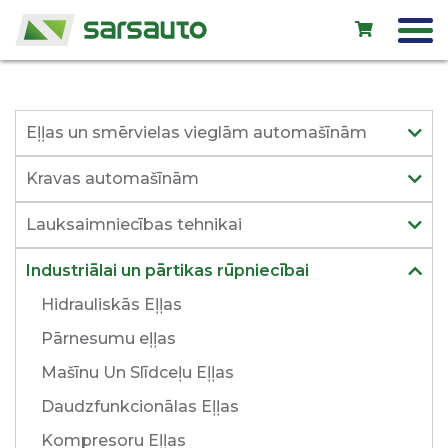
Exol eļļas
Eļļas un smērvielas vieglām automašīnām
Autoserviss
Kravas automašīnām
Noma
Lauksaimniecības tehnikai
Veikals
Industriālai un pārtikas rūpniecībai
Jauni auto
Hidrauliskās Eļļas
Lietoti auto
Pārnesumu eļļas
Kontakti
Mašīnu Un Slīdceļu Eļļas
Daudzfunkcionālas Eļļas
Kompresoru Eļļas
LV
EN
RU