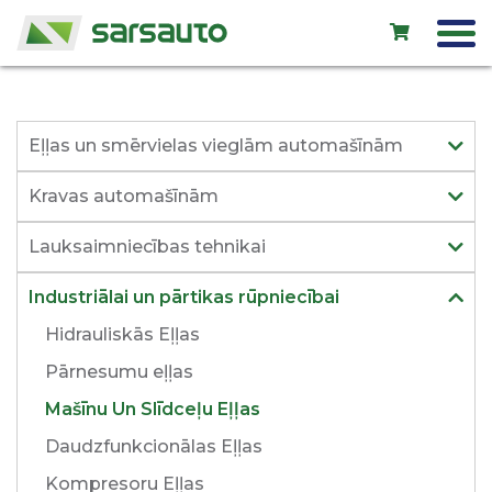
Exol eļļas
Eļļas un smērvielas vieglām automašīnām
Autoserviss
Kravas automašīnām
Noma
Lauksaimniecības tehnikai
Veikals
Industriālai un pārtikas rūpniecībai
Jauni auto
Hidrauliskās Eļļas
Lietoti auto
Pārnesumu eļļas
Kontakti
Mašīnu Un Slīdceļu Eļļas
Daudzfunkcionālas Eļļas
Kompresoru Eļļas
LV
EN
RU