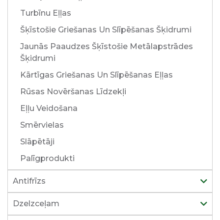
Turbīnu Eļļas
Šķīstošie Griešanas Un Slīpēšanas Šķidrumi
Jaunās Paaudzes Šķīstošie Metālapstrādes
Šķidrumi
Kārtīgas Griešanas Un Slīpēšanas Eļļas
Rūsas Novēršanas Līdzekļi
Eļļu Veidošana
Smērvielas
Slāpētāji
Palīgprodukti
Antifrīzs
Dzelzceļam